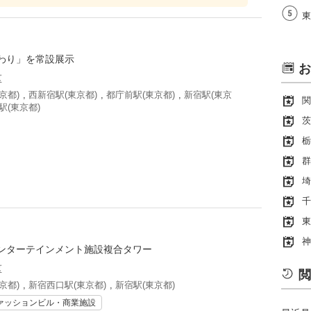
東
わり」を常設展示
お
区
京都)
,
西新宿駅(東京都)
,
都庁前駅(東京都)
,
新宿駅(東京
関
駅(東京都)
茨
栃
群
埼
千
東
神
ンターテインメント施設複合タワー
区
閲
京都)
,
新宿西口駅(東京都)
,
新宿駅(東京都)
ァッションビル・商業施設