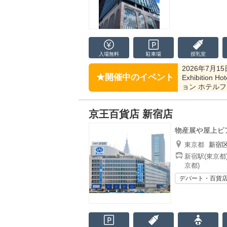
入場無料
駐車場
授乳室
2026年7月15日
開催中のイベント
Exhibition
ョン ホテルフ
京王百貨店 新宿店
物産展や屋上ビ
東京都
新宿
新宿駅(東京都
京都)
デパート・百貨