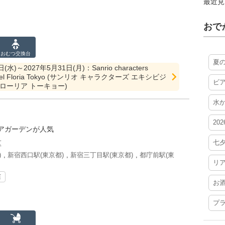
最近見
おで
おむつ
交換台
夏
(水)～2027年5月31日(月)：Sanrio characters
 Hotel Floria Tokyo (サンリオ キャラクターズ エキシビジ
ビ
ローリア トーキョー)
水
20
アガーデンが人気
七
区
)
,
新宿西口駅(東京都)
,
新宿三丁目駅(東京都)
,
都庁前駅(東
リ
店
お
プ