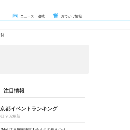
ニュース・連載
おでかけ情報
一覧
注目情報
京都イベントランキング
8日 9:32更新
75回 江戸趣味納涼大会うえの夏まつり