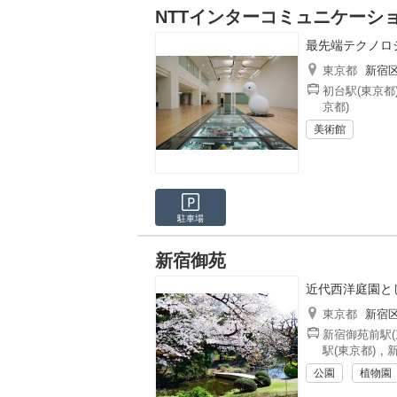
NTTインターコミュニケーション
最先端テクノロ
東京都
新宿
初台駅(東京都
京都)
美術館
駐車場
新宿御苑
近代西洋庭園と
東京都
新宿
新宿御苑前駅(
駅(東京都)
,
新
公園
植物園