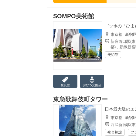
SOMPO美術館
ゴッホの「ひま
東京都
新宿
新宿西口駅(東
都)
,
新線新宿
美術館
授乳室
おむつ
交換台
東急歌舞伎町タワー
日本最大級のエ
東京都
新宿
西武新宿駅(東
複合施設
フ