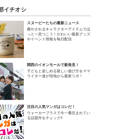
部イチオシ
スヌーピーたちの最新ニュース
癒やされるキャラクターアイテムでほ
っと一息つこう！かわいい最新グッズ
やイベント情報を毎日配信
関西のイオンモールで新発見！
子どもと楽しめる新しい遊び方をママ
ライター達が現地から最新リポ！
注目の人気マンガはコレだ！
ウォーカープラスで今一番読まれてい
る話題作をチェック!!