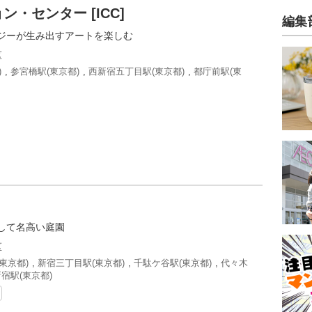
・センター [ICC]
編集
ジーが生み出すアートを楽しむ
区
)
,
参宮橋駅(東京都)
,
西新宿五丁目駅(東京都)
,
都庁前駅(東
して名高い庭園
区
東京都)
,
新宿三丁目駅(東京都)
,
千駄ケ谷駅(東京都)
,
代々木
宿駅(東京都)