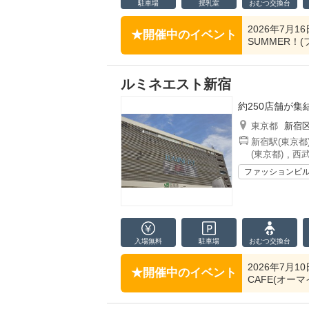
駐車場
授乳室
おむつ
交換台
2026年7月1
開催中のイベント
SUMMER！(
ルミネエスト新宿
約250店舗が
東京都
新宿
新宿駅(東京都
(東京都)
,
西武
ファッションビ
入場無料
駐車場
おむつ
交換台
2026年7月1
開催中のイベント
CAFE(オーマ