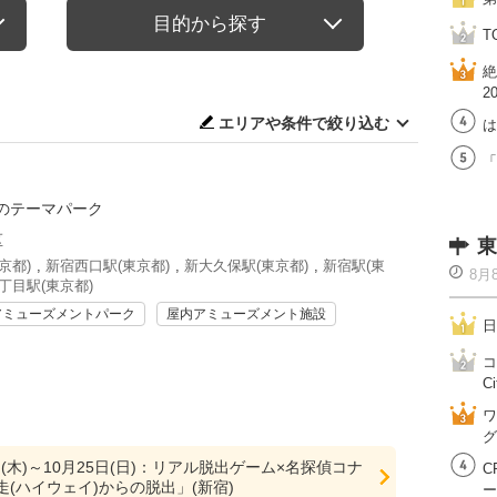
目的から探す
T
絶
2
エリアや条件で絞り込む
は
「
のテーマパーク
区
東
京都)
,
新宿西口駅(東京都)
,
新大久保駅(東京都)
,
新宿駅(東
8月
丁目駅(東京都)
アミューズメントパーク
屋内アミューズメント施設
日
コ
Ci
ワ
グ
2日(木)～10月25日(日)：リアル脱出ゲーム×名探偵コナ
C
(ハイウェイ)からの脱出」(新宿)
ー