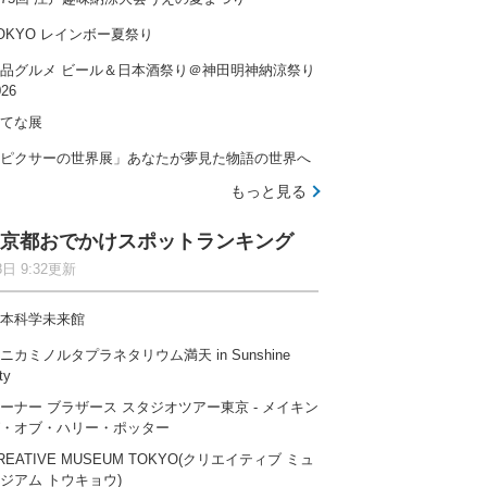
OKYO レインボー夏祭り
品グルメ ビール＆日本酒祭り＠神田明神納涼祭り
026
てな展
ピクサーの世界展」あなたが夢見た物語の世界へ
もっと見る
京都おでかけスポットランキング
8日 9:32更新
本科学未来館
ニカミノルタプラネタリウム満天 in Sunshine
ty
ーナー ブラザース スタジオツアー東京 ‐ メイキン
・オブ・ハリー・ポッター
REATIVE MUSEUM TOKYO(クリエイティブ ミュ
ジアム トウキョウ)