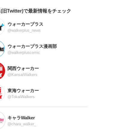
X(旧Twitter)で最新情報をチェック
ウォーカープラス
@walkerplus_news
ウォーカープラス漫画部
@walkerpluscomic
関西ウォーカー
@KansaiWalkers
東海ウォーカー
@TokaiWalkers
キャラWalker
@chara_walker_