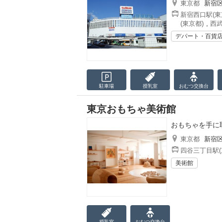
東京都
新宿
新宿西口駅(東
(東京都)
,
西武
デパート・百貨
駐車場
授乳室
おむつ
交換台
東京おもちゃ美術館
おもちゃを手に
東京都
新宿
四谷三丁目駅(
美術館
授乳室
おむつ
交換台