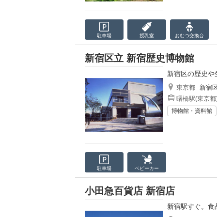
駐車場
授乳室
おむつ
交換台
新宿区立 新宿歴史博物館
新宿区の歴史や
東京都
新宿
曙橋駅(東京都
博物館・資料館
駐車場
ベビーカー
小田急百貨店 新宿店
新宿駅すぐ。食