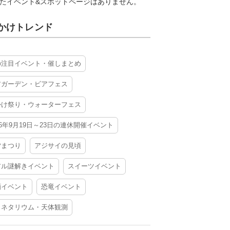
たイベント&スポットページはありません。
かけトレンド
の注目イベント・催しまとめ
アガーデン・ビアフェス
かけ祭り・ウォーターフェス
26年9月19日～23日の連休開催イベント
夕まつり
アジサイの見頃
アル謎解きイベント
スイーツイベント
酒イベント
恐竜イベント
ラネタリウム・天体観測