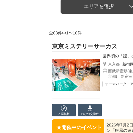
エリアを選択
全63件中1〜10件
東京ミステリーサーカス
世界初の「謎」
東京都
新宿
西武新宿駅(東
京都)
,
新宿三
テーマパーク・
入場無料
おむつ
交換台
2026年7月
開催中のイベント
ン「疾風の追走