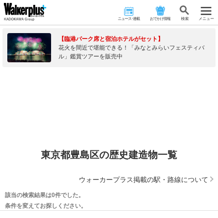
ニュース･連載
おでかけ情報
検 索
メニュー
【臨港パーク席と宿泊ホテルがセット】
花火を間近で堪能できる！「みなとみらいフェスティバ
ル」鑑賞ツアーを販売中
東京都豊島区の歴史建造物一覧
ウォーカープラス掲載の駅・路線について
該当の検索結果は0件でした。
条件を変えてお探しください。