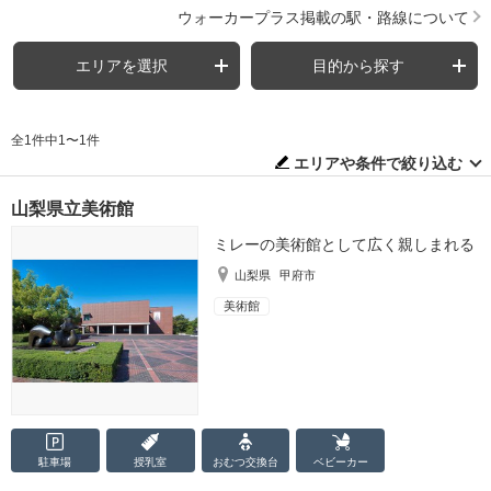
ウォーカープラス掲載の駅・路線について
エリアを選択
目的から探す
全1件中1〜1件
エリアや条件で絞り込む
山梨県立美術館
ミレーの美術館として広く親しまれる
山梨県
甲府市
美術館
駐車場
授乳室
おむつ
交換台
ベビーカー