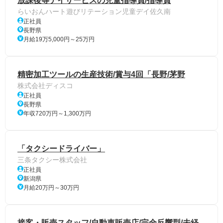
放課後等デイサービスの児童指導員/指導員
らいおんハート遊びリテーション児童デイ佐久南
正社員
長野県
月給19万5,000円～25万円
精密加工ツールの生産技術/賞与4回「長野/茅野
株式会社ディスコ
正社員
長野県
年収720万円～1,300万円
「タクシードライバー」
三条タクシー株式会社
正社員
新潟県
月給20万円～30万円
接客・販売スタッフ/自動車販売店/完全反響型/未経