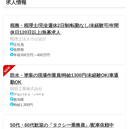
求人情報
税務・税理士/完全週休2日制/転勤なし/未経験可/年間
休日120日以上/急募求人
税理士法人小山会計
正社員
長野県
年収300万円～400万円
NEW
防水・塗装の現場作業員/時給1300円/未経験OK/車通
勤OK
阿部工業株式会社
アルバイト・パート
新潟県
時給1,300円
50代・60代歓迎の「タクシー乗務員」/配車依頼中