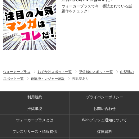
ウォーカープラスで今一番読まれている話
題作をチェック!!
ウォーカープラス
おでかけスポット一覧
甲信越のスポット一覧
山梨県の
スポット一覧
遊園地・レジャー施設
授乳室あり
利用規約
プライバシーポリシー
推奨環境
お問い合わせ
ウォーカープラスとは
Webプッシュ通知について
プレスリリース・情報提供
媒体資料