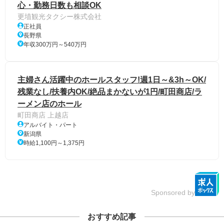
心・勤務日数も相談OK
更埴観光タクシー株式会社
正社員
長野県
年収300万円～540万円
主婦さん活躍中のホールスタッフ!週1日～&3h～OK/
残業なし/扶養内OK/絶品まかないが1円/町田商店/ラ
ーメン店のホール
町田商店 上越店
アルバイト・パート
新潟県
時給1,100円～1,375円
Sponsored by
おすすめ記事