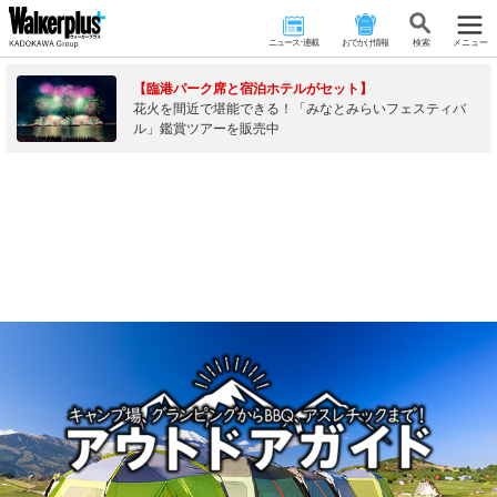
ニュース･連載
おでかけ情報
検 索
メニュー
【臨港パーク席と宿泊ホテルがセット】
花火を間近で堪能できる！「みなとみらいフェスティバ
ル」鑑賞ツアーを販売中