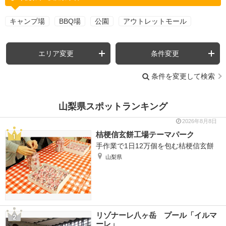
キャンプ場
BBQ場
公園
アウトレットモール
エリア変更
条件変更
条件を変更して検索
山梨県スポットランキング
2026年8月8日
桔梗信玄餅工場テーマパーク
手作業で1日12万個を包む桔梗信玄餅
山梨県
リゾナーレ八ヶ岳 プール「イルマ
ーレ」