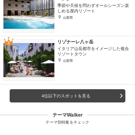
季節や天候を問わずオールシーズン楽
しめる屋内リゾート
山梨県
リゾナーレ八ヶ岳
イタリア山岳都市をイメージした複合
リゾートタウン
山梨県
4位以下のスポットを見る
テーマWalker
テーマ別特集をチェック