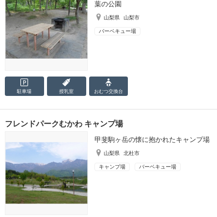
葉の公園
山梨県
山梨市
バーベキュー場
駐車場
授乳室
おむつ
交換台
フレンドパークむかわ キャンプ場
甲斐駒ヶ岳の懐に抱かれたキャンプ場
山梨県
北杜市
キャンプ場
バーベキュー場