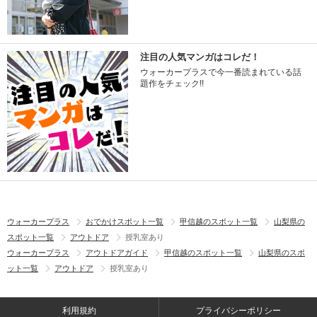
注目の人気マンガはコレだ！
ウォーカープラスで今一番読まれている話
題作をチェック!!
ウォーカープラス
おでかけスポット一覧
甲信越のスポット一覧
山梨県の
スポット一覧
アウトドア
授乳室あり
ウォーカープラス
アウトドアガイド
甲信越のスポット一覧
山梨県のスポ
ット一覧
アウトドア
授乳室あり
利用規約
プライバシーポリシー