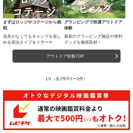
まずはロッジやコテージから挑
グランピングで快適アウトドア
戦
体験
道具がなくてもキャンプを楽し
最新のグランピング施設や便利
める宿泊タイプをリサーチ
グッズを徹底取材！
アウトドア特集TOP
1/1
（全2件中1〜2件）