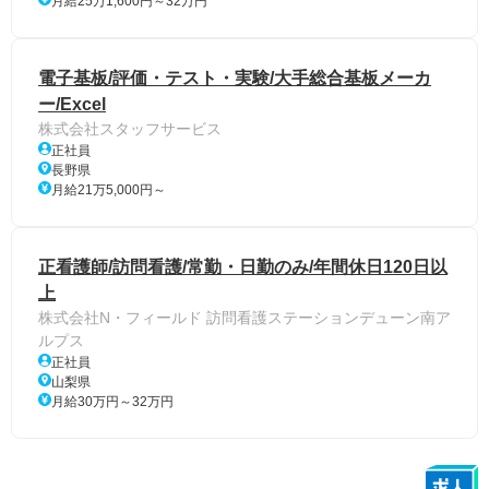
月給25万1,600円～32万円
電子基板/評価・テスト・実験/大手総合基板メーカ
ー/Excel
株式会社スタッフサービス
正社員
長野県
月給21万5,000円～
正看護師/訪問看護/常勤・日勤のみ/年間休日120日以
上
株式会社N・フィールド 訪問看護ステーションデューン南ア
ルプス
正社員
山梨県
月給30万円～32万円