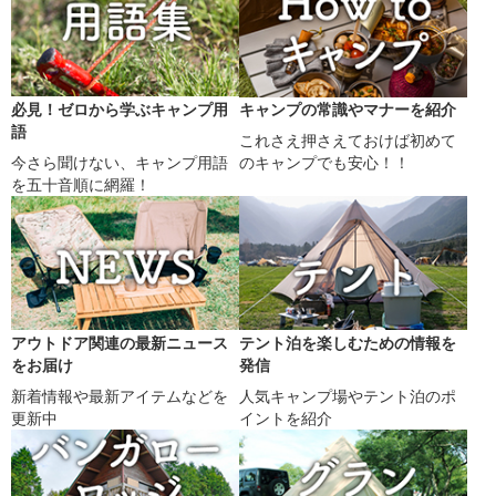
必見！ゼロから学ぶキャンプ用
キャンプの常識やマナーを紹介
語
これさえ押さえておけば初めて
今さら聞けない、キャンプ用語
のキャンプでも安心！！
を五十音順に網羅！
アウトドア関連の最新ニュース
テント泊を楽しむための情報を
をお届け
発信
新着情報や最新アイテムなどを
人気キャンプ場やテント泊のポ
更新中
イントを紹介