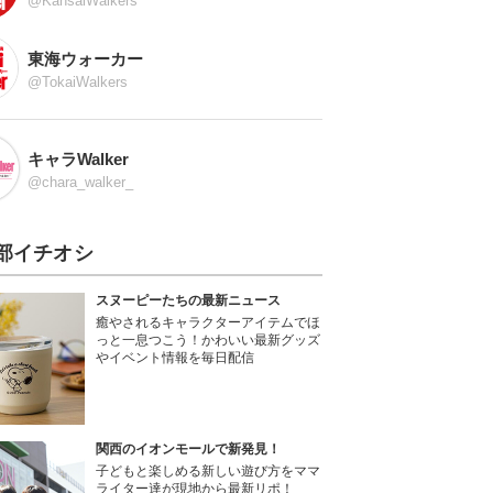
@KansaiWalkers
東海ウォーカー
@TokaiWalkers
キャラWalker
@chara_walker_
部イチオシ
スヌーピーたちの最新ニュース
癒やされるキャラクターアイテムでほ
っと一息つこう！かわいい最新グッズ
やイベント情報を毎日配信
関西のイオンモールで新発見！
子どもと楽しめる新しい遊び方をママ
ライター達が現地から最新リポ！