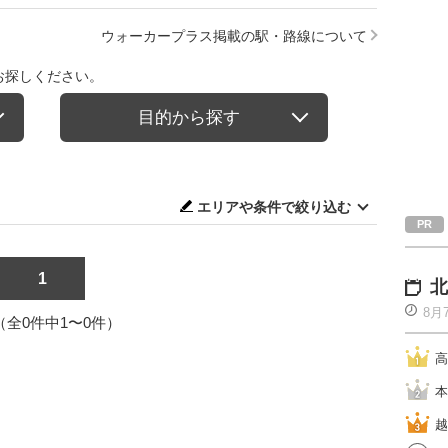
ウォーカープラス掲載の駅・路線について
お探しください。
目的から探す
エリアや条件で絞り込む
1
北
8月
1（全0件中1〜0件）
高
本
越