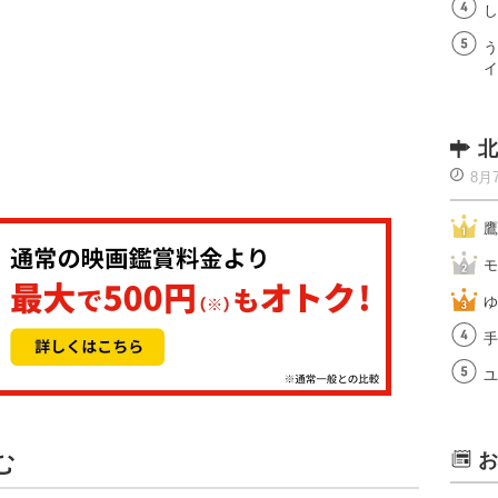
し
う
イ
北
8月
鷹
モ
ゆ
手
ユ
む
お