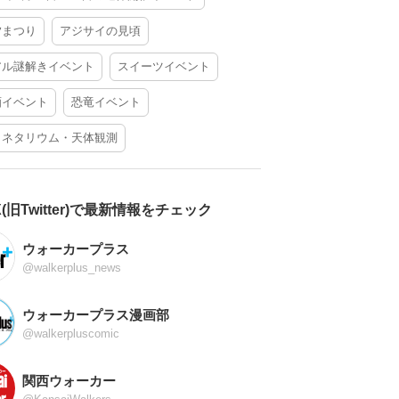
夕まつり
アジサイの見頃
アル謎解きイベント
スイーツイベント
酒イベント
恐竜イベント
ラネタリウム・天体観測
X(旧Twitter)で最新情報をチェック
ウォーカープラス
@walkerplus_news
ウォーカープラス漫画部
@walkerpluscomic
関西ウォーカー