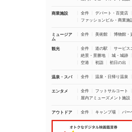
全件
デパート・百貨店
商業施設
ファッションビル・商業施
全件
美術館
博物館・
ミュージア
ム
全件
道の駅
サービス
観光
絶景・景勝地
城・城跡
空港
初詣
初日の出
全件
温泉・日帰り温泉
温泉・スパ
全件
フットサルコート
エンタメ
屋内アミューズメント施設
全件
キャンプ場
バー
アウトドア