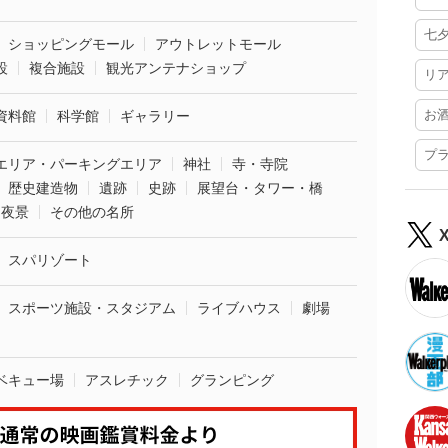
七
ショッピングモール
アウトレットモール
設
複合施設
観光アンテナショップ
リ
お
資料館
科学館
ギャラリー
プ
エリア・パーキングエリア
神社
寺・寺院
歴史建造物
遺跡
史跡
展望台・タワー・橋
夜景
その他の名所
スパリゾート
スポーツ施設・スタジアム
ライブハウス
劇場
ベキュー場
アスレチック
グランピング