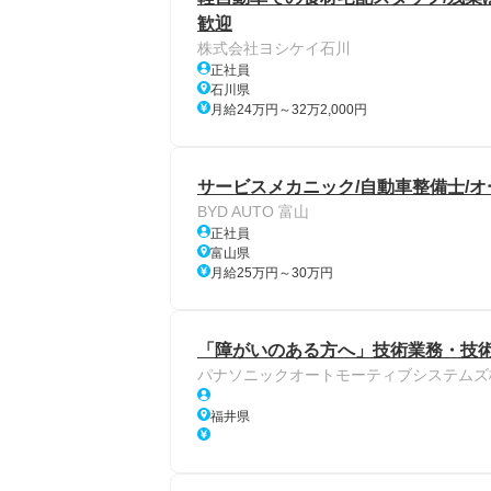
歓迎
株式会社ヨシケイ石川
正社員
石川県
月給24万円～32万2,000円
サービスメカニック/自動車整備士/
BYD AUTO 富山
正社員
富山県
月給25万円～30万円
「障がいのある方へ」技術業務・技
パナソニックオートモーティブシステムズ
福井県