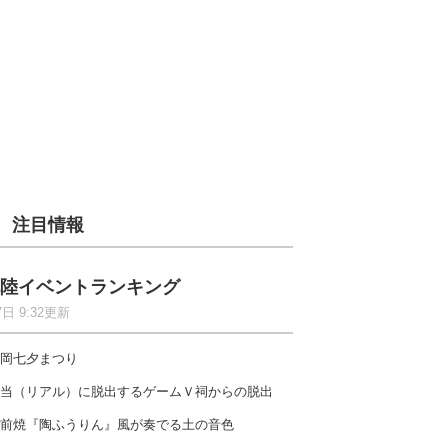
注目情報
陸イベントランキング
7日 9:32更新
岡七夕まつり
当（リアル）に脱出するゲームＶ祠からの脱出
前焼『陶ふうりん』風が奏でる土の音色