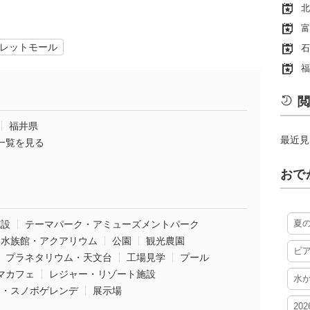
北
富
レットモール
石
福
閲
福井県
最近見
一覧を見る
おで
夏
施設
テーマパーク・アミューズメントパーク
水族館・アクアリウム
公園
観光農園
ビ
プラネタリウム・天文台
工場見学
プール
マカフェ
レジャー・リゾート施設
水
ー・スノボゲレンデ
展示場
20