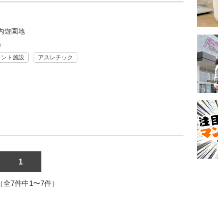
内遊園地
市
メント施設
アスレチック
1
1（全7件中1〜7件）