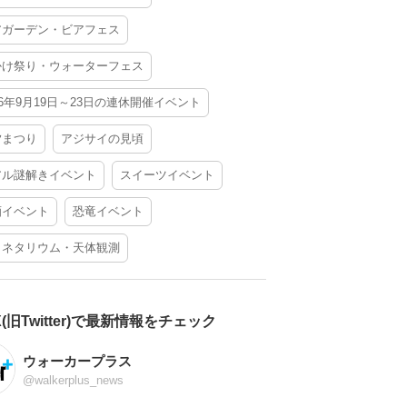
アガーデン・ビアフェス
かけ祭り・ウォーターフェス
26年9月19日～23日の連休開催イベント
夕まつり
アジサイの見頃
アル謎解きイベント
スイーツイベント
酒イベント
恐竜イベント
ラネタリウム・天体観測
X(旧Twitter)で最新情報をチェック
ウォーカープラス
@walkerplus_news