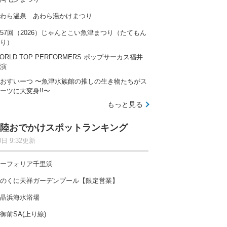
わら温泉 あわら湯かけまつり
57回（2026）じゃんとこい魚津まつり（たてもん
り）
ORLD TOP PERFORMERS ポップサーカス福井
演
おすいーつ 〜魚津水族館の推しの生き物たちがス
ーツに大変身!!〜
もっと見る
陸おでかけスポットランキング
8日 9:32更新
ーフォリア千里浜
のくに天祥ガーデンプール【限定営業】
晶浜海水浴場
御前SA(上り線)