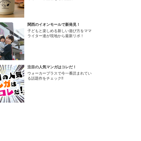
関西のイオンモールで新発見！
子どもと楽しめる新しい遊び方をママ
ライター達が現地から最新リポ！
注目の人気マンガはコレだ！
ウォーカープラスで今一番読まれてい
る話題作をチェック!!