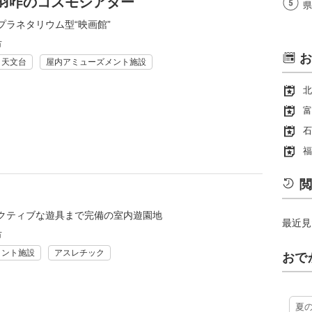
羽咋のコスモシアター
県
プラネタリウム型“映画館”
市
お
・天文台
屋内アミューズメント施設
北
富
石
福
閲
クティブな遊具まで完備の室内遊園地
最近見
市
メント施設
アスレチック
おで
夏