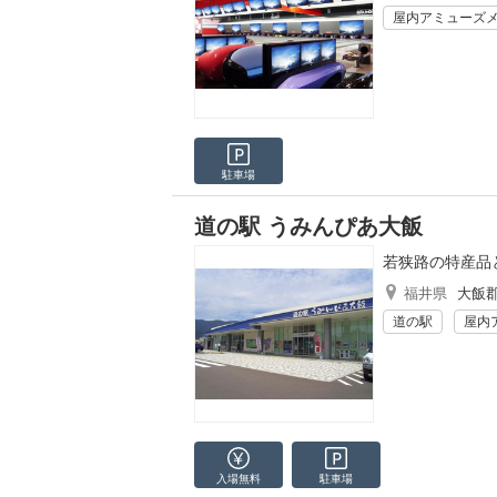
屋内アミューズ
駐車場
道の駅 うみんぴあ大飯
若狭路の特産品
福井県
大飯
道の駅
屋内
入場無料
駐車場