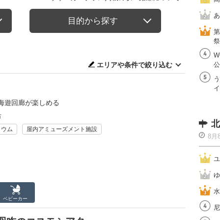
あ
目的から探す
第
祭
W
エリアや条件で絞り込む
公
う
イ
海遊回廊が楽しめる
市
北
リウム
屋内アミューズメント施設
8月
ユ
ゆ
水
ベビーカー
尼