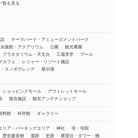
一覧を見る
施設
テーマパーク・アミューズメントパーク
水族館・アクアリウム
公園
観光農園
プラネタリウム・天文台
工場見学
プール
マカフェ
レジャー・リゾート施設
ー・スノボゲレンデ
展示場
ショッピングモール
アウトレットモール
設
複合施設
観光アンテナショップ
資料館
科学館
ギャラリー
エリア・パーキングエリア
神社
寺・寺院
歴史建造物
遺跡
史跡
展望台・タワー・橋