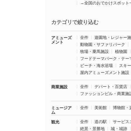
→全国のおでかけスポット
カテゴリで絞り込む
全件
遊園地・レジャー
アミューズ
メント
動物園・サファリパーク
牧場・乗馬施設
植物園
フードテーマパーク・テー
ビーチ・海水浴場
スキ
屋内アミューズメント施設
全件
デパート・百貨店
商業施設
ファッションビル・商業施
全件
美術館
博物館・
ミュージア
ム
全件
道の駅
サービス
観光
絶景・景勝地
城・城跡