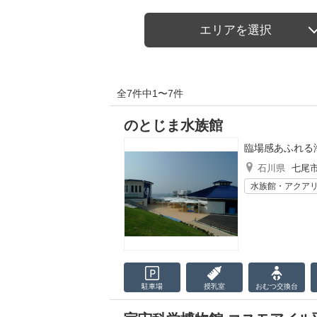
エリアを選択
全7件中1〜7件
のとじま水族館
臨場感あふれる
石川県
七尾
水族館・アクア
駐車場
授乳室
おむつ
交換台