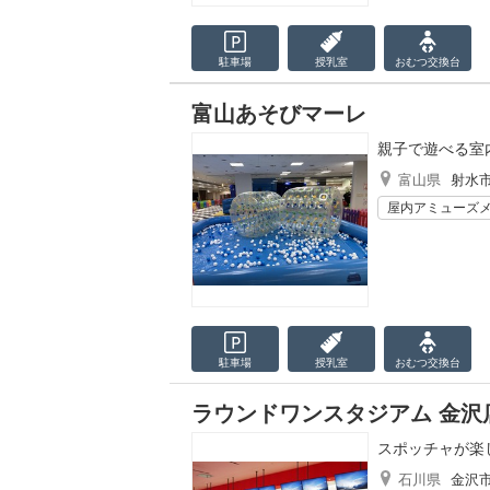
駐車場
授乳室
おむつ
交換台
富山あそびマーレ
親子で遊べる室
富山県
射水
屋内アミューズ
駐車場
授乳室
おむつ
交換台
ラウンドワンスタジアム 金沢店
スポッチャが楽
石川県
金沢