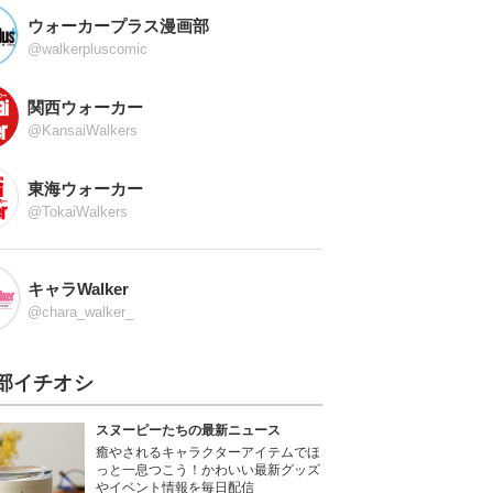
ウォーカープラス漫画部
@walkerpluscomic
関西ウォーカー
@KansaiWalkers
東海ウォーカー
@TokaiWalkers
キャラWalker
@chara_walker_
部イチオシ
スヌーピーたちの最新ニュース
癒やされるキャラクターアイテムでほ
っと一息つこう！かわいい最新グッズ
やイベント情報を毎日配信