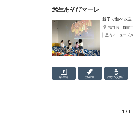
武生あそびマーレ
親子で遊べる室
福井県
越前
屋内アミューズ
駐車場
授乳室
おむつ
交換台
1
/ 