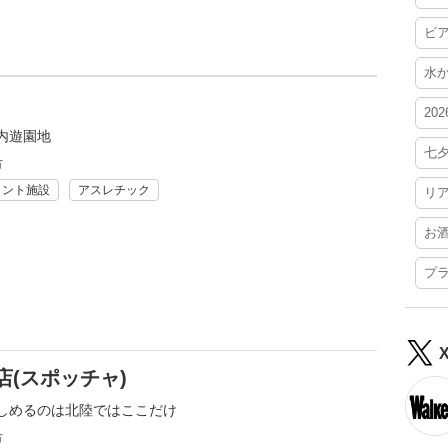
ビ
水
20
内遊園地
七
市
メント施設
アスレチック
リ
お
プ
(スポッチャ)
しめるのは北陸ではここだけ
市