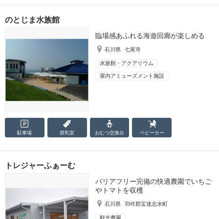
のとじま水族館
臨場感あふれる海遊回廊が楽しめる
石川県
七尾市
水族館・アクアリウム
屋内アミューズメント施設
駐車場
授乳室
おむつ
交換台
ベビーカー
トレジャーふぁーむ
バリアフリー完備の快適農園でいちご
やトマトを収穫
石川県
羽咋郡宝達志水町
観光農園