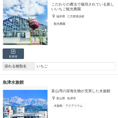
こだわりの農法で栽培されている新し
いいちご観光農園
福井県
三方郡美浜町
観光農園
駐車場
採れる種類名
いちご
魚津水族館
富山湾の深海生物が充実した水族館
富山県
魚津市
水族館・アクアリウム