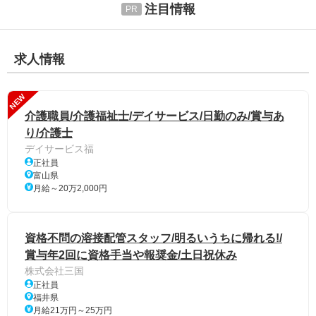
注目情報
求人情報
NEW
介護職員/介護福祉士/デイサービス/日勤のみ/賞与あ
り/介護士
デイサービス福
正社員
富山県
月給～20万2,000円
資格不問の溶接配管スタッフ/明るいうちに帰れる!/
賞与年2回に資格手当や報奨金/土日祝休み
株式会社三国
正社員
福井県
月給21万円～25万円