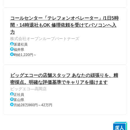
コールセンター「テレフォンオペレーター」/1日5時
間・14時退社もOK 修理依頼を受けてパソコンへ入
力
株式会社オープンループパートナーズ
派遣社員
福井県
時給1,220円～
ビッグエコーの店舗スタッフ あなたの頑張りを、精
密採点。明確な評価基準でキャリアを描けます
ビッグエコ―高岡店
正社員
富山県
月給28万860円～42万円