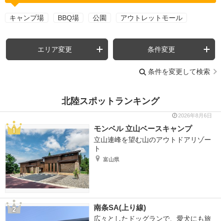
キャンプ場
BBQ場
公園
アウトレットモール
エリア変更
条件変更
条件を変更して検索
北陸スポットランキング
2026年8月6日
モンベル 立山ベースキャンプ
立山連峰を望む山のアウトドアリゾー
ト
富山県
南条SA(上り線)
広々としたドッグランで、愛犬にも旅