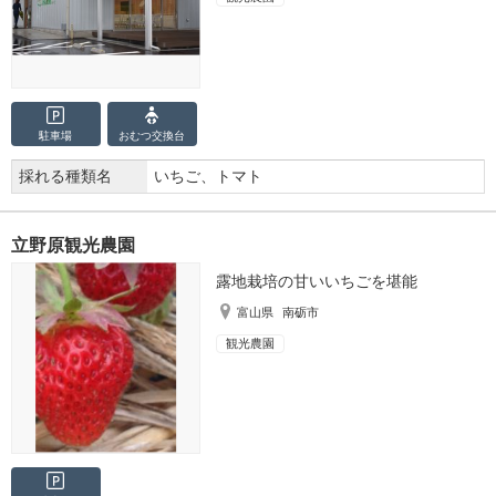
駐車場
おむつ
交換台
採れる種類名
いちご、トマト
立野原観光農園
露地栽培の甘いいちごを堪能
富山県
南砺市
観光農園