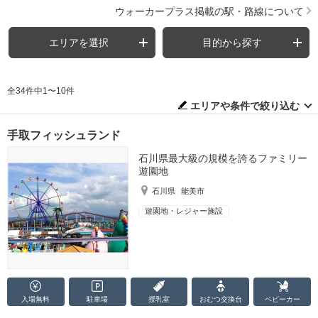
ウォーカープラス掲載の駅・路線について
エリアを選択
目的から探す
全34件中1〜10件
エリアや条件で絞り込む
手取フィッシュランド
石川県最大級の規模を誇るファミリー
遊園地
石川県
能美市
遊園地・レジャー施設
入場無料
駐車場
授乳室
おむつ
交換台
ベビーカー