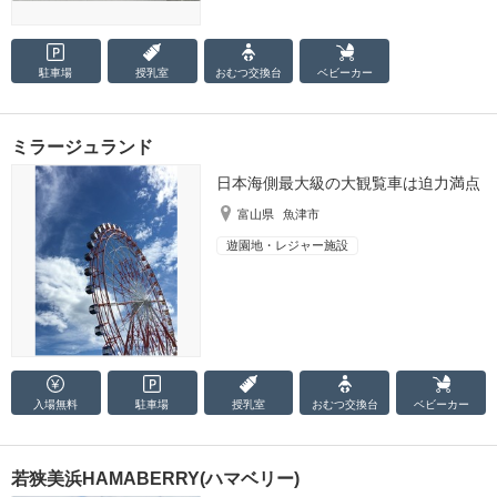
駐車場
授乳室
おむつ
交換台
ベビーカー
ミラージュランド
日本海側最大級の大観覧車は迫力満点
富山県
魚津市
遊園地・レジャー施設
入場無料
駐車場
授乳室
おむつ
交換台
ベビーカー
若狭美浜HAMABERRY(ハマベリー)