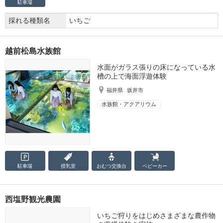
駐車場
採れる種類名
いちご
越前松島水族館
水面がガラス張りの床になっている水
槽の上で海面浮遊体験
福井県
坂井市
水族館・アクアリウム
駐車場
授乳室
おむつ
交換台
ベビーカー
西塩野観光農園
いちご狩りをはじめさまざまな農作物