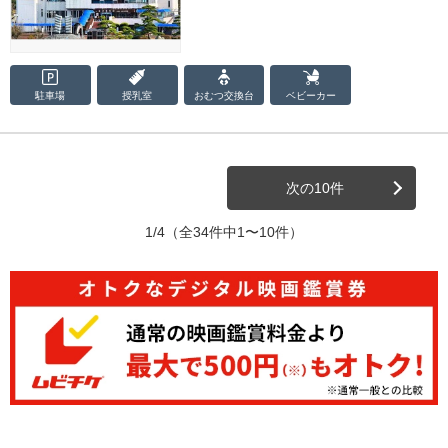
駐車場
授乳室
おむつ
交換台
ベビーカー
次の10件
1/4
（全34件中1〜10件）