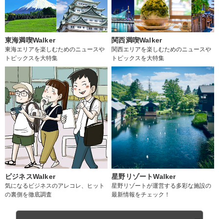
東海満喫Walker
関西満喫Walker
東海エリアを楽しむためのニュースや
関西エリアを楽しむためのニュースや
トピックスを大特集
トピックスを大特集
ビジネスWalker
星野リゾートWalker
気になるビジネスのアレコレ、ヒット
星野リゾートが運営する多彩な施設の
の裏側を徹底調査
最新情報をチェック！