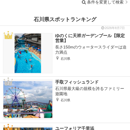
条件を変更して検索
石川県スポットランキング
2026年8月7日
ゆのくに天祥ガーデンプール【限定
営業】
長さ150mのウォータースライダーは迫
力満点
石川県
手取フィッシュランド
石川県最大級の規模を誇るファミリー
遊園地
石川県
ユーフォリア千里浜