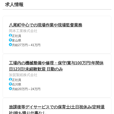
求人情報
八尾町中心での現場作業や現場監督業務
岡本工業株式会社
正社員
富山県
月給27万円～41万円
工場内の機械整備や修理・保守/賞与100万円!年間休
日123日!未経験歓迎 日勤のみ
加賀製紙株式会社
正社員
石川県
月給20万円～24万円
放課後等デイサービスでの保育⼠/土日祝休み/定時退
社/持ち帰り仕事なし