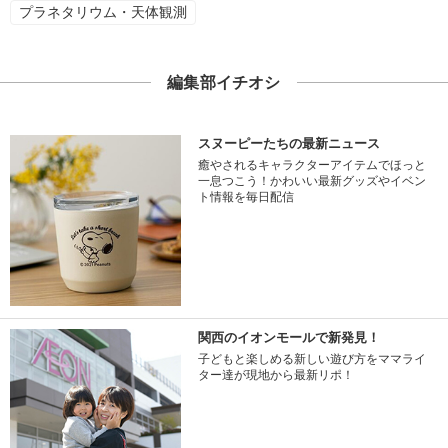
プラネタリウム・天体観測
編集部イチオシ
スヌーピーたちの最新ニュース
癒やされるキャラクターアイテムでほっと
一息つこう！かわいい最新グッズやイベン
ト情報を毎日配信
関西のイオンモールで新発見！
子どもと楽しめる新しい遊び方をママライ
ター達が現地から最新リポ！