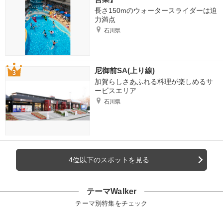
長さ150mのウォータースライダーは迫
力満点
石川県
尼御前SA(上り線)
加賀らしさあふれる料理が楽しめるサ
ービスエリア
石川県
4位以下のスポットを見る
テーマWalker
テーマ別特集をチェック