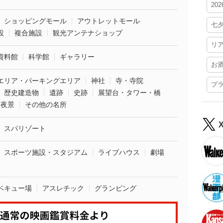
20
ショッピングモール
アウトレットモール
七
設
複合施設
観光アンテナショップ
リ
資料館
科学館
ギャラリー
お
エリア・パーキングエリア
神社
寺・寺院
プ
歴史建造物
遺跡
史跡
展望台・タワー・橋
夜景
その他の名所
スパリゾート
スポーツ施設・スタジアム
ライブハウス
劇場
ベキュー場
アスレチック
グランピング