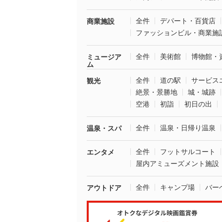
全件
デパート・百貨店
商業施設
ファッションビル・商業施
全件
美術館
博物館・
ミュージア
ム
全件
道の駅
サービス
観光
絶景・景勝地
城・城跡
空港
初詣
初日の出
全件
温泉・日帰り温泉
温泉・スパ
全件
フットサルコート
エンタメ
屋内アミューズメント施設
全件
キャンプ場
バー
アウトドア