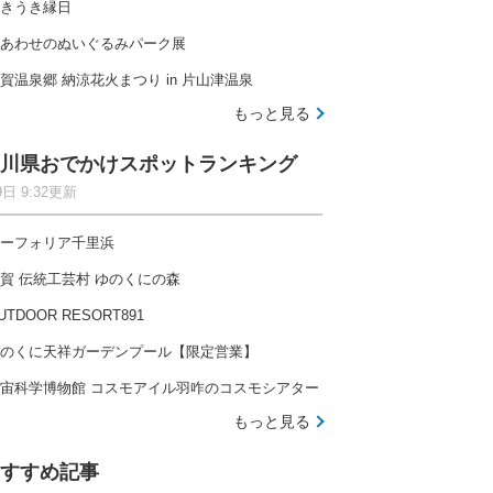
きうき縁日
あわせのぬいぐるみパーク展
賀温泉郷 納涼花火まつり in 片山津温泉
もっと見る
川県おでかけスポットランキング
9日 9:32更新
ーフォリア千里浜
賀 伝統工芸村 ゆのくにの森
UTDOOR RESORT891
のくに天祥ガーデンプール【限定営業】
宙科学博物館 コスモアイル羽咋のコスモシアター
もっと見る
すすめ記事