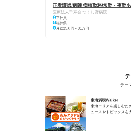
正看護師/病院 病棟勤務/常勤・夜勤
医療法人千寿会 つくし野病院
正社員
福井県
月給25万円～31万円
テ
テー
東海満喫Walker
東海エリアを楽しむた
ュースやトピックスを