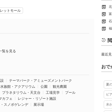
北
レットモール
富
石
福
閲
一覧を見る
最近見
おで
施設
テーマパーク・アミューズメントパーク
夏
水族館・アクアリウム
公園
観光農園
プラネタリウム・天文台
工場見学
プール
ビ
マカフェ
レジャー・リゾート施設
ー・スノボゲレンデ
展示場
水