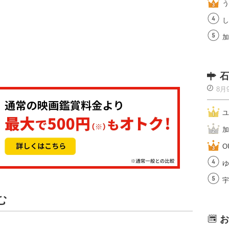
う
し
加
石
8月
ユ
加
O
ゆ
宇
む
お