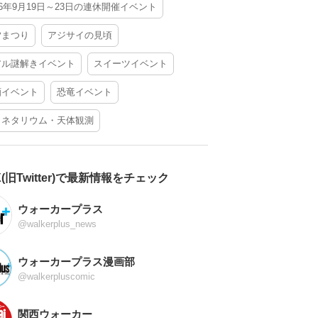
26年9月19日～23日の連休開催イベント
夕まつり
アジサイの見頃
アル謎解きイベント
スイーツイベント
酒イベント
恐竜イベント
ラネタリウム・天体観測
X(旧Twitter)で最新情報をチェック
ウォーカープラス
@walkerplus_news
ウォーカープラス漫画部
@walkerpluscomic
関西ウォーカー