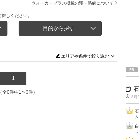
ウォーカープラス掲載の駅・路線について
お探しください。
目的から探す
エリアや条件で絞り込む
1
石
1（全0件中1〜0件）
8月
石
き
白
～