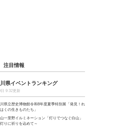
注目情報
川県イベントランキング
9日 9:32更新
川県立歴史博物館令和8年度夏季特別展「発見！れ
はくの生きものたち」
山一里野イルミネーション「灯りでつなぐ白山」
灯りに祈りを込めて～