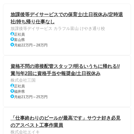
放課後等デイサービスでの保育⼠/土日祝休み/定時退
社/持ち帰り仕事なし
放課後等デイサービス カラフル富山 けやき通り校
正社員
富山県
月給22万円～28万円
資格不問の溶接配管スタッフ/明るいうちに帰れる!/
賞与年2回に資格手当や報奨金/土日祝休み
株式会社三国
正社員
福井県
月給21万円～25万円
「仕事終わりのビールが最高です」サウナ好き必見
のアスベスト工事作業員
株式会社エイキ