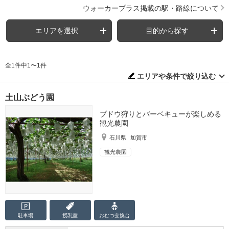
ウォーカープラス掲載の駅・路線について
エリアを選択
目的から探す
全1件中1〜1件
エリアや条件で絞り込む
土山ぶどう園
ブドウ狩りとバーベキューが楽しめる
観光農園
石川県
加賀市
観光農園
駐車場
授乳室
おむつ
交換台