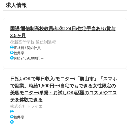
求人情報
国語/通信制高校教員/年休124日/住宅手当あり/賞与
3.5ヶ月
啓新高等学校 通信制過程
正社員 / 契約社員
福井県
月給24万6,000円～
日払いOKで即日収入/モニター/「勝山市」「スマホ
で副業」時給1,500円〜/自宅でもできる女性限定の
美容モニター/単発・お試しOK/話題のコスメやエス
テを体験できる
株式会社トライエ
福井県