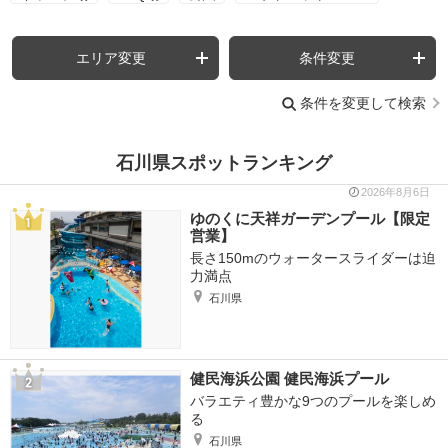
エリア変更
条件変更
条件を変更して検索
石川県スポットランキング
2026年8月6日
ゆのくに天祥ガーデンプール【限定
営業】
長さ150mのウォータースライダーは迫
力満点
石川県
健民海浜公園 健民海浜プール
バラエティ豊かな9つのプールを楽しめ
る
石川県