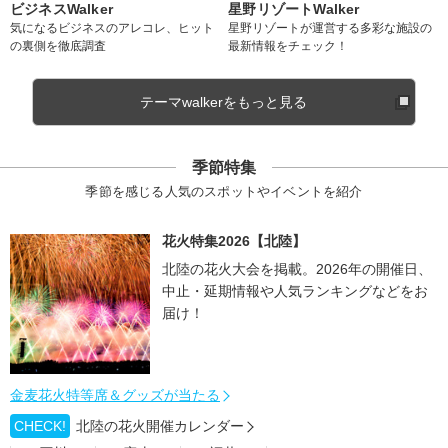
ビジネスWalker
星野リゾートWalker
気になるビジネスのアレコレ、ヒット
星野リゾートが運営する多彩な施設の
の裏側を徹底調査
最新情報をチェック！
テーマwalkerをもっと見る
季節特集
季節を感じる人気のスポットやイベントを紹介
花火特集2026【北陸】
北陸の花火大会を掲載。2026年の開催日、
中止・延期情報や人気ランキングなどをお
届け！
金麦花火特等席＆グッズが当たる
CHECK!
北陸の花火開催カレンダー