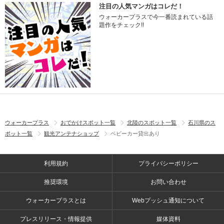
注目の人気マンガはコレだ！
ウォーカープラスで今一番読まれている話
題作をチェック!!
ウォーカープラス
おでかけスポット一覧
北陸のスポット一覧
石川県のス
ポット一覧
観光アンテナショップ
ベビーカー貸出あり
利用規約
プライバシーポリシー
推奨環境
お問い合わせ
ウォーカープラスとは
Webプッシュ通知について
プレスリリース・情報提供
媒体資料