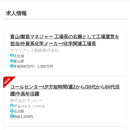
求人情報
富山/製造マネジャー 工場長の右腕として工場運営を
担当/外資系化学メーカー/化学関連工場長
クラリアント触媒株式会社
正社員
富山県
年収900万円～1,300万円
NEW
コールセンター/夕方短時間/週2から/30代から60代活
躍/中高年活躍
株式会社サンレー
アルバイト・パート
石川県
時給1,200円