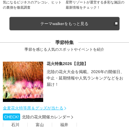
気になるビジネスのアレコレ、ヒット
星野リゾートが運営する多彩な施設の
の裏側を徹底調査
最新情報をチェック！
テーマwalkerをもっと見る
季節特集
季節を感じる人気のスポットやイベントを紹介
花火特集2026【北陸】
北陸の花火大会を掲載。2026年の開催日、
中止・延期情報や人気ランキングなどをお
届け！
金麦花火特等席＆グッズが当たる
CHECK!
北陸の花火開催カレンダー
石川
富山
福井