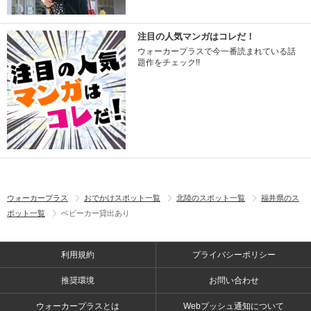
注目の人気マンガはコレだ！
ウォーカープラスで今一番読まれている話
題作をチェック!!
ウォーカープラス
おでかけスポット一覧
北陸のスポット一覧
福井県のス
ポット一覧
ベビーカー貸出あり
利用規約
プライバシーポリシー
推奨環境
お問い合わせ
ウォーカープラスとは
Webプッシュ通知について