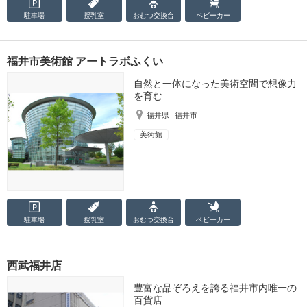
駐車場
授乳室
おむつ
交換台
ベビーカー
福井市美術館 アートラボふくい
自然と一体になった美術空間で想像力
を育む
福井県
福井市
美術館
駐車場
授乳室
おむつ
交換台
ベビーカー
西武福井店
豊富な品ぞろえを誇る福井市内唯一の
百貨店