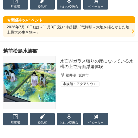
駐車場
授乳室
おむつ
交換台
ベビーカー
開催中のイベント
2026年7月10日(金)～11月3日(祝)：特別展「竜脚類～大地を揺るがした地
上最大の生き物～」
越前松島水族館
水面がガラス張りの床になっている水
槽の上で海面浮遊体験
福井県
坂井市
水族館・アクアリウム
駐車場
授乳室
おむつ
交換台
ベビーカー