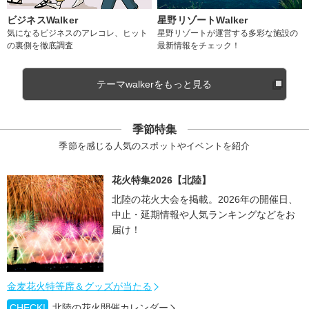
ビジネスWalker
星野リゾートWalker
気になるビジネスのアレコレ、ヒット
星野リゾートが運営する多彩な施設の
の裏側を徹底調査
最新情報をチェック！
テーマwalkerをもっと見る
季節特集
季節を感じる人気のスポットやイベントを紹介
花火特集2026【北陸】
北陸の花火大会を掲載。2026年の開催日、
中止・延期情報や人気ランキングなどをお
届け！
金麦花火特等席＆グッズが当たる
CHECK!
北陸の花火開催カレンダー