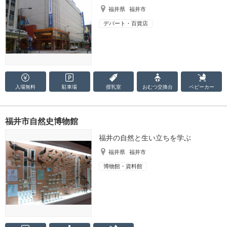
福井県
福井市
デパート・百貨店
入場無料
駐車場
授乳室
おむつ
交換台
ベビーカー
福井市自然史博物館
福井の自然と生い立ちを学ぶ
福井県
福井市
博物館・資料館