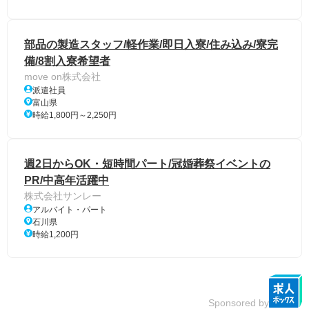
部品の製造スタッフ/軽作業/即日入寮/住み込み/寮完
備/8割入寮希望者
move on株式会社
派遣社員
富山県
時給1,800円～2,250円
週2日からOK・短時間パート/冠婚葬祭イベントの
PR/中高年活躍中
株式会社サンレー
アルバイト・パート
石川県
時給1,200円
Sponsored by