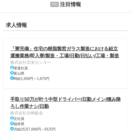
注目情報
求人情報
「寮完備」住宅の樹脂製窓ガラス製造における組立
運搬業務/即入寮/製造・工場/日勤/日払い/工場・製造
株式会社京栄センター
派遣社員
富山県
時給1,500円～1,875円
手取り50万が叶う中型ドライバー/日勤メイン/積み降
ろし作業ナシ/日勤
株式会社吉崎鈑金
正社員
福井県
月給25万7,000円～55万円