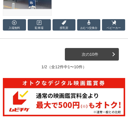
入場無料
駐車場
授乳室
おむつ
交換台
ベビーカー
次の10件
1/2
（全12件中1〜10件）