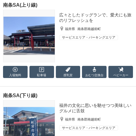
南条SA(上り線)
広々としたドッグランで、愛犬にも旅
のリフレッシュを
福井県
南条郡南越前町
サービスエリア・パーキングエリア
入場無料
駐車場
授乳室
おむつ
交換台
ベビーカー
南条SA(下り線)
福井の文化に思いを馳せつつ美味しい
グルメに舌鼓
福井県
南条郡南越前町
サービスエリア・パーキングエリア