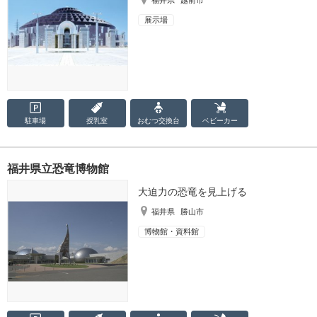
展示場
駐車場
授乳室
おむつ
交換台
ベビーカー
福井県立恐竜博物館
大迫力の恐竜を見上げる
福井県
勝山市
博物館・資料館