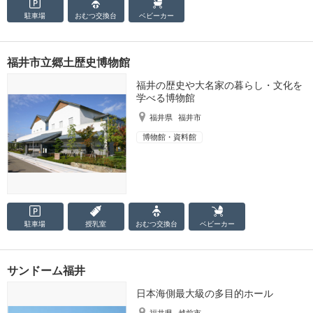
駐車場
おむつ
交換台
ベビーカー
福井市立郷土歴史博物館
福井の歴史や大名家の暮らし・文化を
学べる博物館
福井県
福井市
博物館・資料館
駐車場
授乳室
おむつ
交換台
ベビーカー
サンドーム福井
日本海側最大級の多目的ホール
福井県
越前市