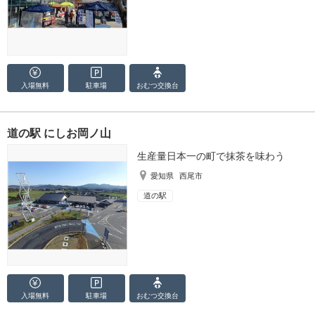
入場無料
駐車場
おむつ
交換台
道の駅 にしお岡ノ山
生産量日本一の町で抹茶を味わう
愛知県
西尾市
道の駅
入場無料
駐車場
おむつ
交換台