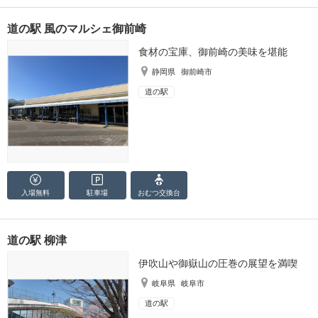
道の駅 風のマルシェ御前崎
食材の宝庫、御前崎の美味を堪能
静岡県
御前崎市
道の駅
入場無料
駐車場
おむつ
交換台
道の駅 柳津
伊吹山や御嶽山の圧巻の展望を満喫
岐阜県
岐阜市
道の駅