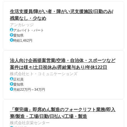
生活支援員/障がい者・障がい児支援施設/日勤のみ/
残業なし・少なめ
アンカレッジ
アルバイト・パート
愛知県
時給1,462円
法人向け企画提案営業/空港・自治体・スポーツなど
案件は様々/土日祝休み/昇給賞与あり/年休122日
株式会社ヒト・コミュニケーションズ
正社員
愛知県
月給22万円～34万円
「寮完備」即席めん製造のフォークリフト業務/即入
寮/製造・工場/日勤/日払い/工場・製造
株式会社京栄センター