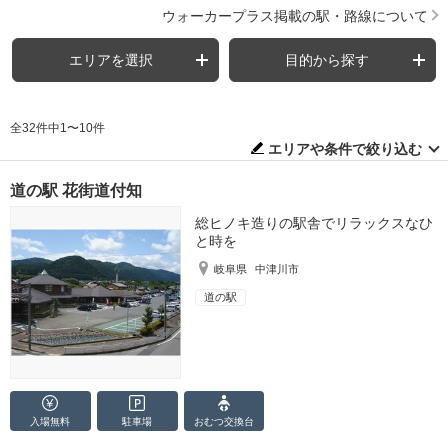
ウォーカープラス掲載の駅・路線について
エリアを選択
目的から探す
全32件中1〜10件
エリアや条件で絞り込む
道の駅 花街道付知
総ヒノキ造りの駅舎でリラックスなひ
と時を
岐阜県
中津川市
道の駅
入場無料
駐車場
おむつ
交換台