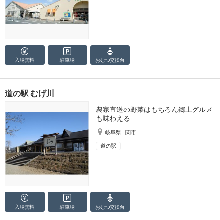
入場無料
駐車場
おむつ
交換台
道の駅 むげ川
農家直送の野菜はもちろん郷土グルメ
も味わえる
岐阜県
関市
道の駅
入場無料
駐車場
おむつ
交換台