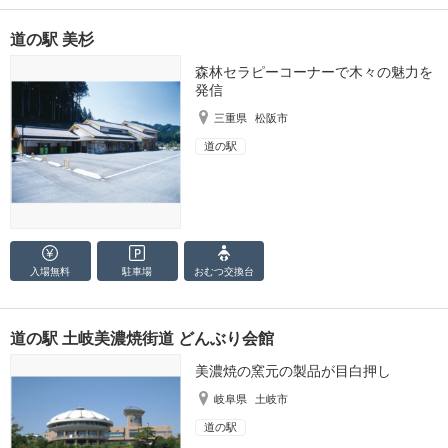
道の駅 美杉
森林セラピーコーナーで木々の魅力を
発信
三重県
松阪市
道の駅
入場無料
駐車場
おむつ
交換台
道の駅 土岐美濃焼街道 どんぶり会館
美濃焼の窯元の製品が目白押し
岐阜県
土岐市
道の駅