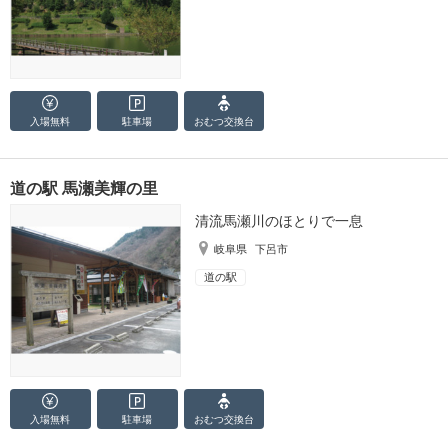
入場無料
駐車場
おむつ
交換台
道の駅 馬瀬美輝の里
清流馬瀬川のほとりで一息
岐阜県
下呂市
道の駅
入場無料
駐車場
おむつ
交換台