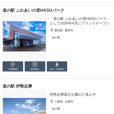
道の駅 ふれあいの里HASUパーク
「道の駅 ふれあいの里HASUパーク」
として2026年4月にグランドオープン
愛知県
愛西市
道の駅
入場無料
駐車場
おむつ
交換台
道の駅 伊勢志摩
伊勢志摩国立公園のど真ん中
三重県
志摩市
道の駅