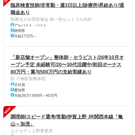
臨床検査技師/非常勤・週3日以上/診療所/昇給あり/退
職金あり
医療法人社団幸俊会 南一色セントラル内科
アルバイト・パート
静岡県
月給27万円～
「新店舗オープン」整体師・セラピスト/26年10月オ
ープン予定 未経験可/20〜30代活躍中/初回ボーナス
80万円・賞与500万円の支給実績あり
匠 千種駅前整体院
正社員
愛知県
月給26万7,000円～40万円
NEW
調理師/スピード選考/常勤/伊賀上野 JR関西本線「亀
山～加茂」
エクセディ上野事業所