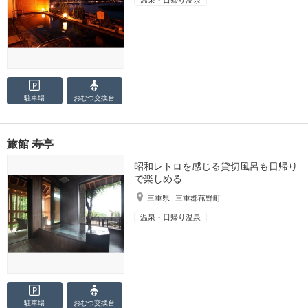
駐車場
おむつ
交換台
旅館 寿亭
昭和レトロを感じる貸切風呂も日帰り
で楽しめる
三重県
三重郡菰野町
温泉・日帰り温泉
駐車場
おむつ
交換台