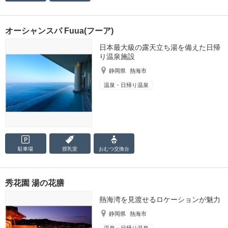
オーシャンスパ Fuua(フーア)
日本最大級の露天立ち湯を備えた日帰
り温泉施設
静岡県
熱海市
温泉・日帰り温泉
駐車場
授乳室
おむつ
交換台
秀花園 湯の花膳
熱海湾を見渡せるロケーションが魅力
静岡県
熱海市
温泉・日帰り温泉