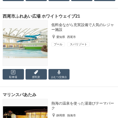
西尾市ふれあい広場 ホワイトウェイブ21
低料金ながら充実設備で人気のレジャ
ー施設
愛知県
西尾市
プール
スパリゾート
駐車場
授乳室
おむつ
交換台
マリンスパあたみ
熱海の温泉を使った湯遊びテーマパー
ク
静岡県
熱海市