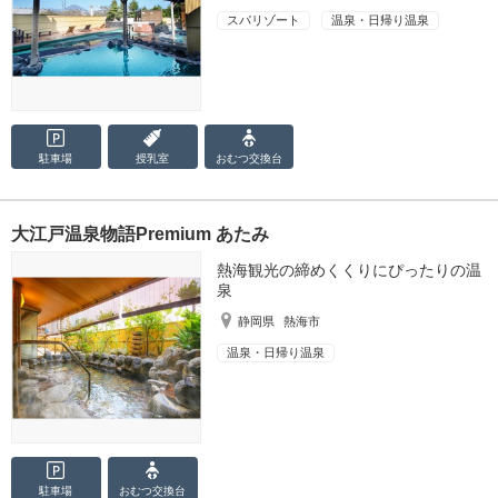
スパリゾート
温泉・日帰り温泉
駐車場
授乳室
おむつ
交換台
大江戸温泉物語Premium あたみ
熱海観光の締めくくりにぴったりの温
泉
静岡県
熱海市
温泉・日帰り温泉
駐車場
おむつ
交換台