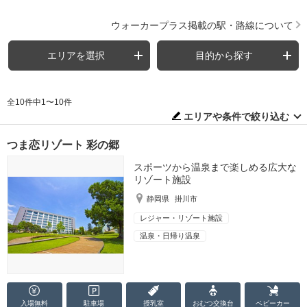
ウォーカープラス掲載の駅・路線について
エリアを選択
目的から探す
全10件中1〜10件
エリアや条件で絞り込む
つま恋リゾート 彩の郷
スポーツから温泉まで楽しめる広大な
リゾート施設
静岡県
掛川市
レジャー・リゾート施設
温泉・日帰り温泉
入場無料
駐車場
授乳室
おむつ
交換台
ベビーカー