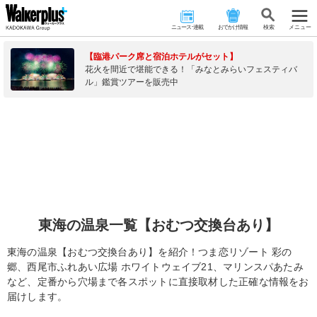
ニュース･連載
おでかけ情報
検 索
メニュー
【臨港パーク席と宿泊ホテルがセット】
花火を間近で堪能できる！「みなとみらいフェスティバ
ル」鑑賞ツアーを販売中
東海の温泉一覧【おむつ交換台あり】
東海の温泉【おむつ交換台あり】を紹介！つま恋リゾート 彩の
郷、西尾市ふれあい広場 ホワイトウェイブ21、マリンスパあたみ
など、定番から穴場まで各スポットに直接取材した正確な情報をお
届けします。