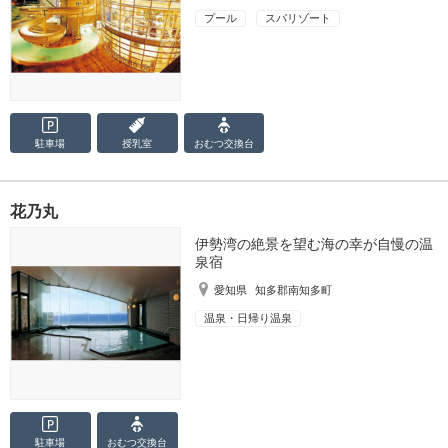
プール
スパリゾート
駐車場
授乳室
おむつ
交換台
花乃丸
伊勢湾の絶景を望む海の幸が自慢の温
泉宿
愛知県
知多郡南知多町
温泉・日帰り温泉
駐車場
おむつ
交換台