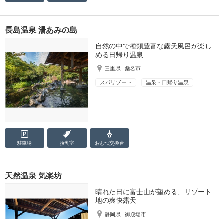
長島温泉 湯あみの島
自然の中で種類豊富な露天風呂が楽し
める日帰り温泉
三重県
桑名市
スパリゾート
温泉・日帰り温泉
駐車場
授乳室
おむつ
交換台
天然温泉 気楽坊
晴れた日に富士山が望める、リゾート
地の爽快露天
静岡県
御殿場市