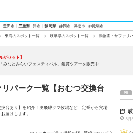
豊田市
三重県
津市
静岡県
静岡市
浜松市
御殿場市
東海のスポット一覧
岐阜県のスポット一覧
動物園・サファリ
ルがセット】
「みなとみらいフェスティバル」鑑賞ツアーを販売中
ァリパーク一覧【おむつ交換台
交換台あり】を紹介！奥飛騨クマ牧場など、定番から穴場
岐
をお届けします。
8月
A