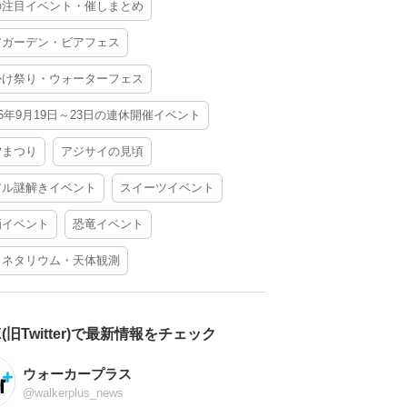
の注目イベント・催しまとめ
アガーデン・ビアフェス
かけ祭り・ウォーターフェス
26年9月19日～23日の連休開催イベント
夕まつり
アジサイの見頃
アル謎解きイベント
スイーツイベント
酒イベント
恐竜イベント
ラネタリウム・天体観測
X(旧Twitter)で最新情報をチェック
ウォーカープラス
@walkerplus_news