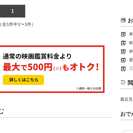
1
お
1（全1件中1〜1件）
東
岐
静
愛
三
閲
最近見
む
おで