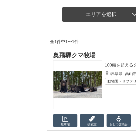
エリアを選択
全1件中1〜1件
奥飛騨クマ牧場
100頭を超え
岐阜県
高山
動物園・サファ
駐車場
授乳室
おむつ
交換台