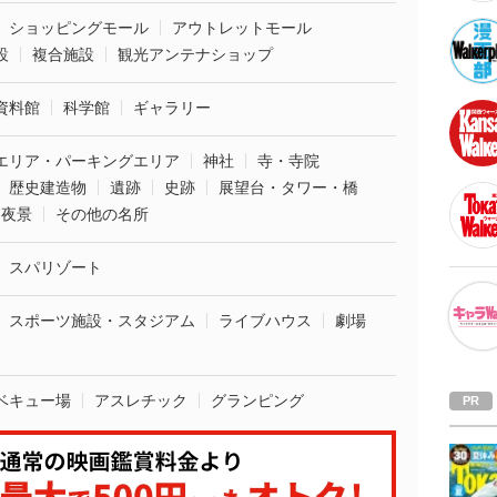
ショッピングモール
アウトレットモール
設
複合施設
観光アンテナショップ
資料館
科学館
ギャラリー
エリア・パーキングエリア
神社
寺・寺院
歴史建造物
遺跡
史跡
展望台・タワー・橋
夜景
その他の名所
スパリゾート
スポーツ施設・スタジアム
ライブハウス
劇場
ベキュー場
アスレチック
グランピング