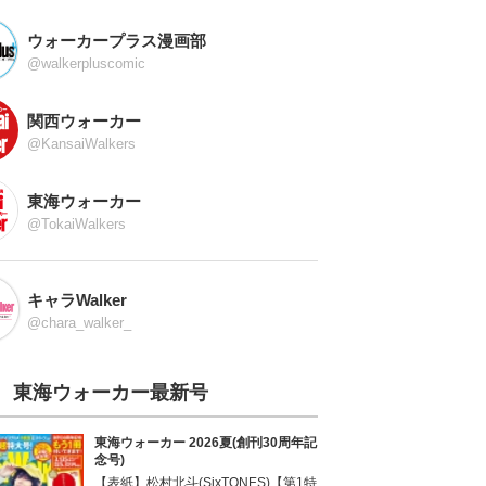
ウォーカープラス漫画部
@walkerpluscomic
関西ウォーカー
@KansaiWalkers
東海ウォーカー
@TokaiWalkers
キャラWalker
@chara_walker_
東海ウォーカー最新号
東海ウォーカー 2026夏(創刊30周年記
念号)
【表紙】松村北斗(SixTONES)【第1特