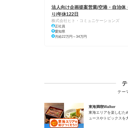
法人向け企画提案営業/空港・自治体
り/年休122日
株式会社ヒト・コミュニケーションズ
正社員
愛知県
月給22万円～34万円
テ
テー
東海満喫Walker
東海エリアを楽しむた
ュースやトピックスを