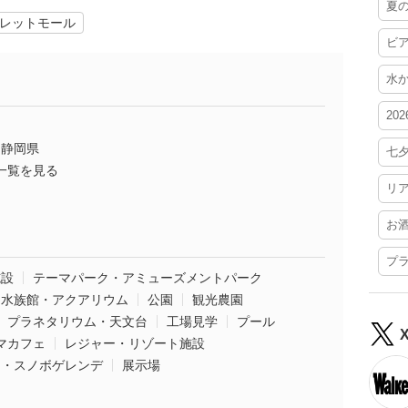
夏
レットモール
ビ
水
20
静岡県
七
一覧を見る
リ
お
プ
施設
テーマパーク・アミューズメントパーク
水族館・アクアリウム
公園
観光農園
プラネタリウム・天文台
工場見学
プール
マカフェ
レジャー・リゾート施設
ー・スノボゲレンデ
展示場