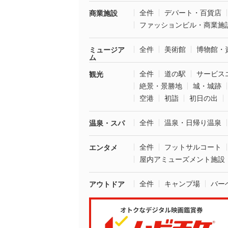
全件
デパート・百貨店
商業施設
ファッションビル・商業施
全件
美術館
博物館・
ミュージア
ム
全件
道の駅
サービス
観光
絶景・景勝地
城・城跡
空港
初詣
初日の出
全件
温泉・日帰り温泉
温泉・スパ
全件
フットサルコート
エンタメ
屋内アミューズメント施設
全件
キャンプ場
バー
アウトドア