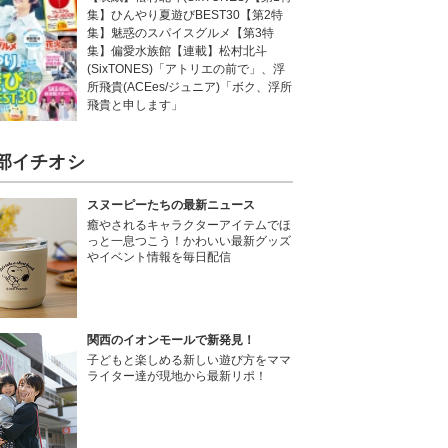
集】ひんやり夏遊びBEST30【第2特
集】魅惑のスパイスグルメ【第3特
集】偏愛水族館【連載】松村北斗
(SixTONES)「アトリエの前で」、浮
所飛貴(ACEes/ジュニア)「ボク、浮所
飛貴と申します」
部イチオシ
スヌーピーたちの最新ニュース
癒やされるキャラクターアイテムでほ
っと一息つこう！かわいい最新グッズ
やイベント情報を毎日配信
関西のイオンモールで新発見！
子どもと楽しめる新しい遊び方をママ
ライター達が現地から最新リポ！