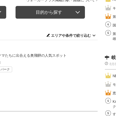
ウォーカープラス掲載の駅・路線について
キ
目的から探す
第
国
第
エリアや条件で絞り込む
雄
るクマたちに出合える奥飛騨の人気スポット
岐
市
8月
リパーク
N
モ
恵
K
ク
す