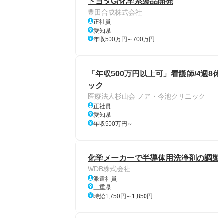
トヨタG/化学系製品開発
豊田合成株式会社
正社員
愛知県
年収500万円～700万円
「年収500万円以上可」看護師/4週
ック
医療法人杉山会 ノア・今池クリニック
正社員
愛知県
年収500万円～
化学メーカーで半導体用洗浄剤の調製
WDB株式会社
派遣社員
三重県
時給1,750円～1,850円