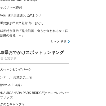
ッズサマー2026
67回 瑞浪美濃源氏七夕まつり
重要無形民俗文化財 郡上おどり
67回特別展示「昆虫戦国～食うか食われるか！群
割拠の長良川～」
もっと見る
阜県おでかけスポットランキング
8日 9:32更新
EOキャンピングパーク
ンテール 美濃加茂工場
那峡SA(上り線)
AKAMIGAHARA PARK BRIDGE(カカミガハラパー
ブリッジ)
ぎのこキャンプ場