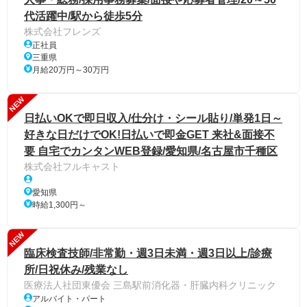
代活躍中/駅から徒歩5分
株式会社フレンズ
正社員
三重県
月給20万円～30万円
NEW
日払いOKで即日収入/仕分け・シール貼り/単発1日～
好きな日だけでOK!日払いで即金GET 来社&面接不
要 自宅でカンタンWEB登録/愛知県/名古屋市千種区
株式会社フルキャスト
愛知県
時給1,300円～
NEW
臨床検査技師/非常勤・週3日未満・週3日以上/診療
所/日祝休み/残業なし
医療法人社団東優会 三島駅前消化器・肝臓内科クリニック
アルバイト・パート