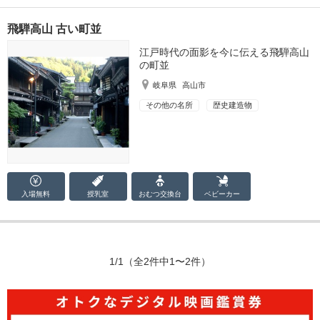
飛騨高山 古い町並
江戸時代の面影を今に伝える飛騨高山
の町並
岐阜県
高山市
その他の名所
歴史建造物
入場無料
授乳室
おむつ
交換台
ベビーカー
1/1
（全2件中1〜2件）