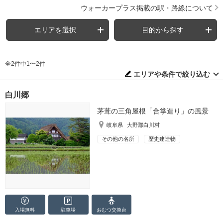
ウォーカープラス掲載の駅・路線について
エリアを選択
目的から探す
全2件中1〜2件
エリアや条件で絞り込む
白川郷
茅葺の三角屋根「合掌造り」の風景
岐阜県
大野郡白川村
その他の名所
歴史建造物
入場無料
駐車場
おむつ
交換台