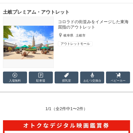
土岐プレミアム・アウトレット
コロラドの街並みをイメージした東海
屈指のアウトレット
岐阜県
土岐市
アウトレットモール
入場無料
駐車場
授乳室
おむつ
交換台
ベビーカー
1/1
（全2件中1〜2件）