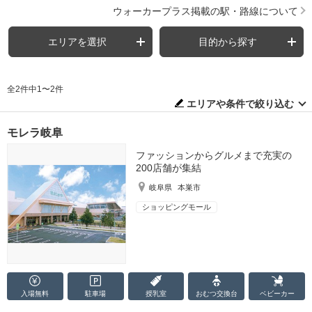
ウォーカープラス掲載の駅・路線について
エリアを選択
目的から探す
全2件中1〜2件
エリアや条件で絞り込む
モレラ岐阜
ファッションからグルメまで充実の
200店舗が集結
岐阜県
本巣市
ショッピングモール
入場無料
駐車場
授乳室
おむつ
交換台
ベビーカー