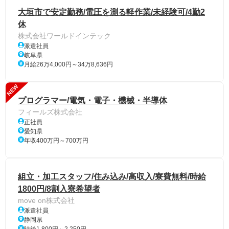
大垣市で安定勤務/電圧を測る軽作業/未経験可/4勤2
休
株式会社ワールドインテック
派遣社員
岐阜県
月給26万4,000円～34万8,636円
NEW
プログラマー/電気・電子・機械・半導体
フィールズ株式会社
正社員
愛知県
年収400万円～700万円
組立・加工スタッフ/住み込み/高収入/寮費無料/時給
1800円/8割入寮希望者
move on株式会社
派遣社員
静岡県