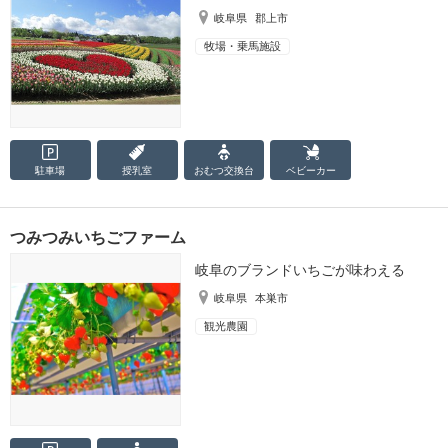
岐阜県
郡上市
牧場・乗馬施設
駐車場
授乳室
おむつ
交換台
ベビーカー
つみつみいちごファーム
岐阜のブランドいちごが味わえる
岐阜県
本巣市
観光農園