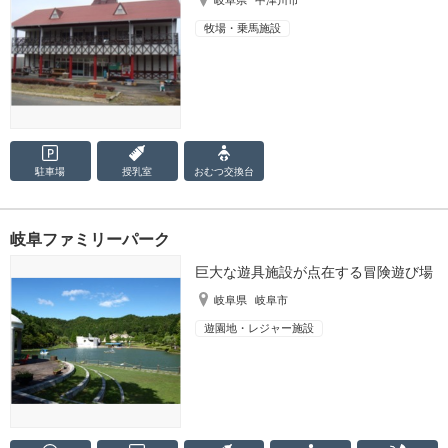
岐阜県
中津川市
牧場・乗馬施設
駐車場
授乳室
おむつ
交換台
岐阜ファミリーパーク
巨大な遊具施設が点在する冒険遊び場
岐阜県
岐阜市
遊園地・レジャー施設