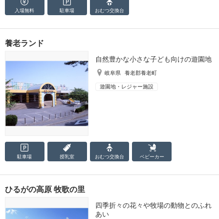
入場無料
駐車場
おむつ
交換台
養老ランド
自然豊かな小さな子ども向けの遊園地
岐阜県
養老郡養老町
遊園地・レジャー施設
駐車場
授乳室
おむつ
交換台
ベビーカー
ひるがの高原 牧歌の里
四季折々の花々や牧場の動物とのふれ
あい