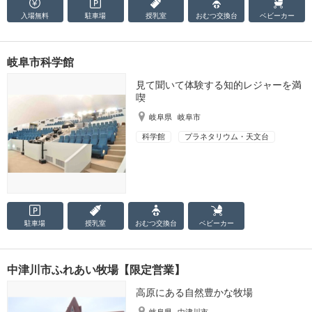
入場無料
駐車場
授乳室
おむつ
交換台
ベビーカー
岐阜市科学館
見て聞いて体験する知的レジャーを満
喫
岐阜県
岐阜市
科学館
プラネタリウム・天文台
駐車場
授乳室
おむつ
交換台
ベビーカー
中津川市ふれあい牧場【限定営業】
高原にある自然豊かな牧場