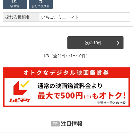
駐車場
おむつ
交換台
採れる種類名
いちご、ミニトマト
次の10件
1/3
（全21件中1〜10件）
注目情報