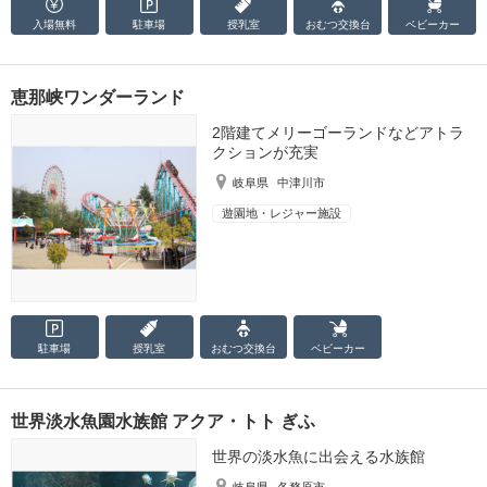
入場無料
駐車場
授乳室
おむつ
交換台
ベビーカー
恵那峡ワンダーランド
2階建てメリーゴーランドなどアトラ
クションが充実
岐阜県
中津川市
遊園地・レジャー施設
駐車場
授乳室
おむつ
交換台
ベビーカー
世界淡水魚園水族館 アクア・トト ぎふ
世界の淡水魚に出会える水族館
岐阜県
各務原市