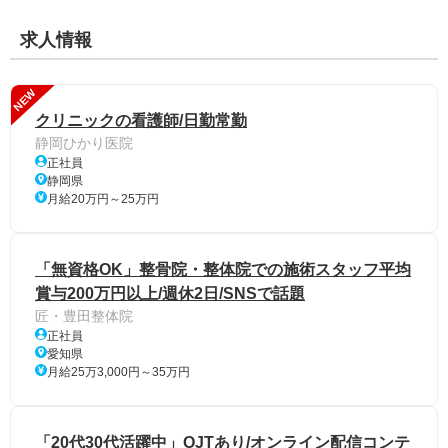
求人情報
NEW
クリニックの看護師/日勤常勤
静岡ひかり医院
正社員
静岡県
月給20万円～25万円
「無資格OK」整骨院・整体院での施術スタッフ平均
賞与200万円以上/週休2日/SNSで話題
匠・豊田整体院
正社員
愛知県
月給25万3,000円～35万円
「20代30代活躍中」OJTあり/オンライン配信コンテ