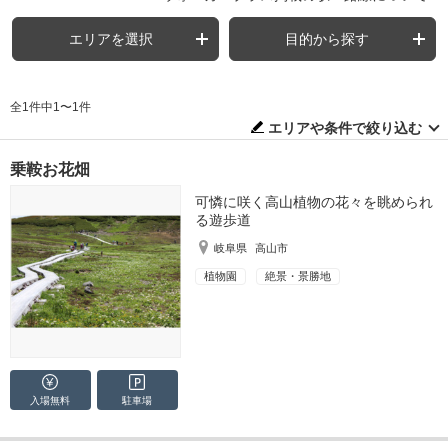
エリアを選択
目的から探す
全1件中1〜1件
エリアや条件で絞り込む
乗鞍お花畑
可憐に咲く高山植物の花々を眺められ
る遊歩道
岐阜県
高山市
植物園
絶景・景勝地
入場無料
駐車場