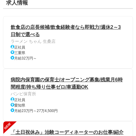
求人情報
飲食店の店長候補/飲食経験者なら即戦力!週休2～3
日制で選べる
ラーメン ちゃん 生桑店
正社員
三重県
月給32万円～
病院内保育園の保育士/オープニング募集/残業月6時
間程度/持ち帰り仕事ゼロ/車通勤OK
バンビ保育所
正社員
愛知県
月給23万円～27万4,500円
NEW
「土日祝休み」治験コーディネーターのお仕事/紹介