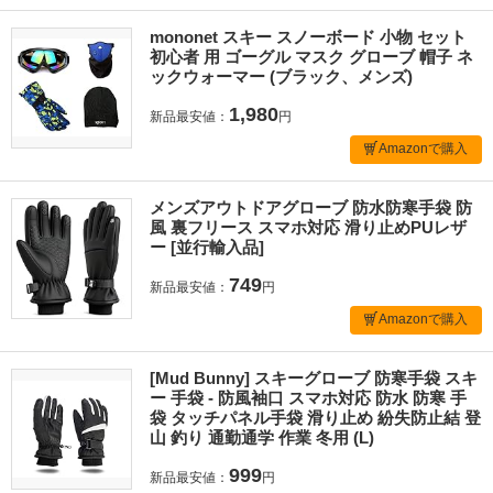
mononet スキー スノーボード 小物 セット
初心者 用 ゴーグル マスク グローブ 帽子 ネ
ックウォーマー (ブラック、メンズ)
1,980
新品最安値：
円
Amazonで購入
メンズアウトドアグローブ 防水防寒手袋 防
風 裏フリース スマホ対応 滑り止めPUレザ
ー [並行輸入品]
749
新品最安値：
円
Amazonで購入
[Mud Bunny] スキーグローブ 防寒手袋 スキ
ー 手袋 - 防風袖口 スマホ対応 防水 防寒 手
袋 タッチパネル手袋 滑り止め 紛失防止結 登
山 釣り 通勤通学 作業 冬用 (L)
999
新品最安値：
円