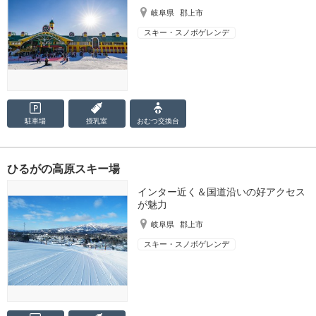
岐阜県
郡上市
スキー・スノボゲレンデ
駐車場
授乳室
おむつ
交換台
ひるがの高原スキー場
インター近く＆国道沿いの好アクセス
が魅力
岐阜県
郡上市
スキー・スノボゲレンデ