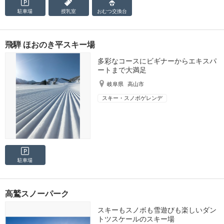
駐車場
授乳室
おむつ
交換台
飛騨 ほおのき平スキー場
多彩なコースにビギナーからエキスパ
ートまで大満足
岐阜県
高山市
スキー・スノボゲレンデ
駐車場
高鷲スノーパーク
スキーもスノボも雪遊びも楽しいダン
トツスケールのスキー場