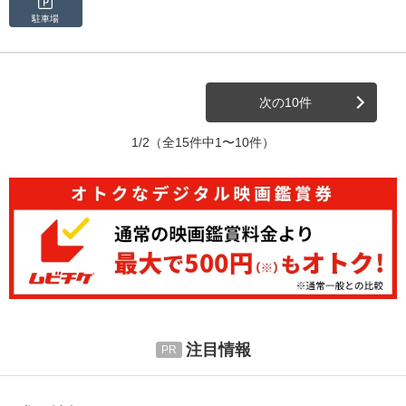
駐車場
次の10件
1/2
（全15件中1〜10件）
注目情報