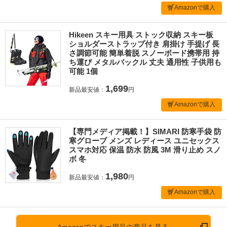
Amazonで購入
Hikeen スキー用具 ストック収納 スキー板
ショルダーストラップ付き 肩掛け 手提げ 長
さ調節可能 簡単着脱 スノーボード携帯用 持
ち運び メタルバックル 丈夫 通用性 子供用も
可能 1個
1,699
新品最安値：
円
Amazonで購入
【専門メディア掲載！】SIMARI 防寒手袋 防
寒グローブ メンズ レディース ユニセックス
スマホ対応 保温 防水 防風 3M 滑り止め スノ
ボ 冬
1,980
新品最安値：
円
Amazonで購入
Amazonでスキー用品の商品を見る