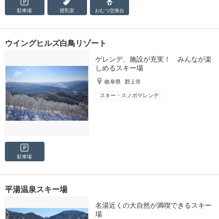
駐車場
授乳室
おむつ
交換台
ウイングヒルズ白鳥リゾート
ゲレンデ、施設が充実！ みんなが楽
しめるスキー場
岐阜県
郡上市
スキー・スノボゲレンデ
駐車場
平湯温泉スキー場
名湯近くの大自然が満喫できるスキー
場