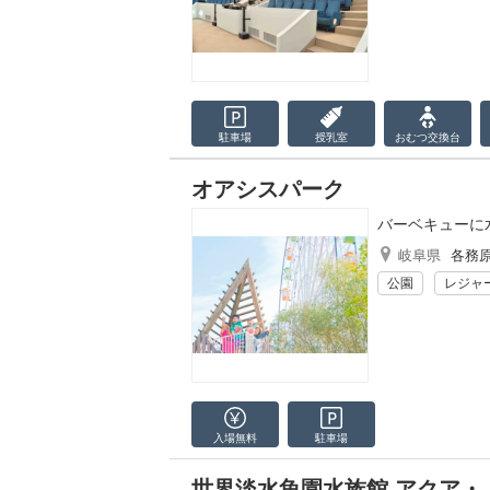
駐車場
授乳室
おむつ
交換台
オアシスパーク
バーベキューに
岐阜県
各務
公園
レジャ
入場無料
駐車場
世界淡水魚園水族館 アクア・