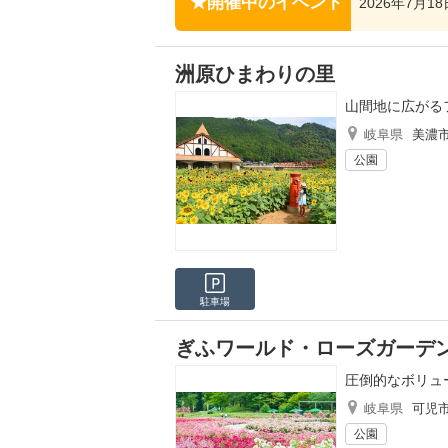
開催中のイベント
2026年7月1
洲原ひまわりの里
山間地に広がる
岐阜県
美濃
公園
駐車場
ぎふワールド・ローズガーデ
圧倒的なボリュ
岐阜県
可児
公園