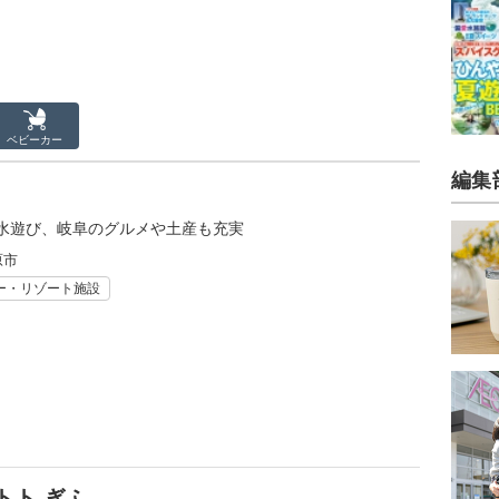
ベビーカー
編集
水遊び、岐阜のグルメや土産も充実
原市
ー・リゾート施設
トト ぎふ