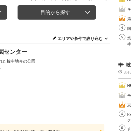
キ
目的から探す
第
国
第
エリアや条件で絞り込む
雄
園センター
れた輪中地帯の公園
岐
市
8月
N
モ
恵
K
ク
す