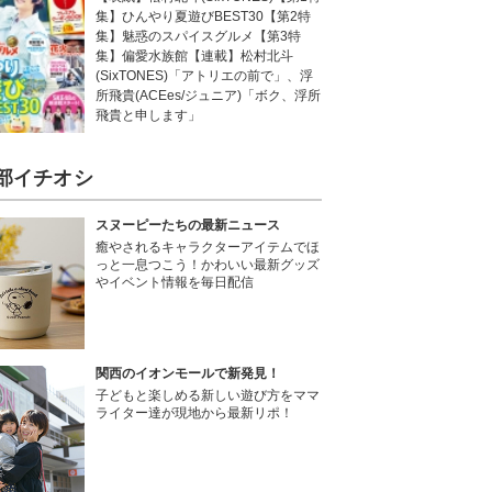
集】ひんやり夏遊びBEST30【第2特
集】魅惑のスパイスグルメ【第3特
集】偏愛水族館【連載】松村北斗
(SixTONES)「アトリエの前で」、浮
所飛貴(ACEes/ジュニア)「ボク、浮所
飛貴と申します」
部イチオシ
スヌーピーたちの最新ニュース
癒やされるキャラクターアイテムでほ
っと一息つこう！かわいい最新グッズ
やイベント情報を毎日配信
関西のイオンモールで新発見！
子どもと楽しめる新しい遊び方をママ
ライター達が現地から最新リポ！