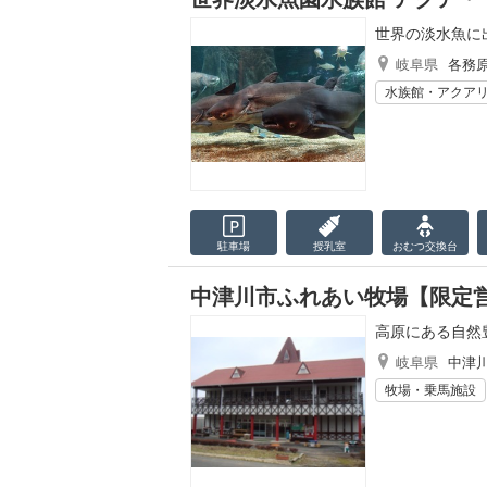
世界の淡水魚に
岐阜県
各務
水族館・アクア
駐車場
授乳室
おむつ
交換台
中津川市ふれあい牧場【限定
高原にある自然
岐阜県
中津
牧場・乗馬施設