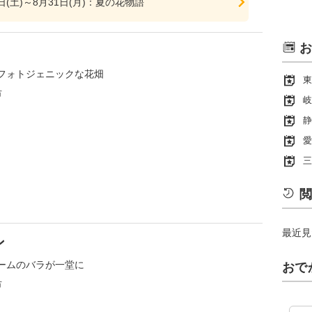
8日(土)～8月31日(月)：夏の花物語
お
フォトジェニックな花畑
東
市
岐
静
愛
三
閲
最近見
ン
ームのバラが一堂に
おで
市