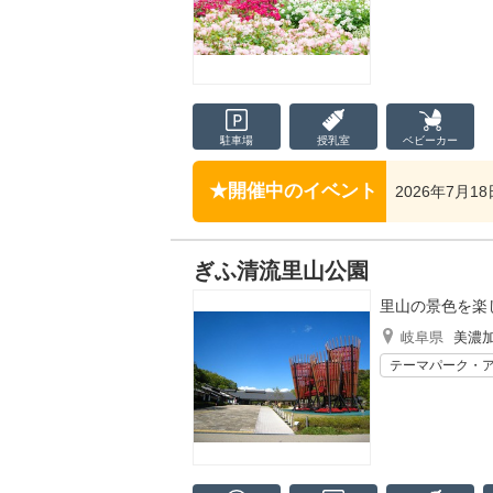
駐車場
授乳室
ベビーカー
開催中のイベント
2026年7月1
ぎふ清流里山公園
里山の景色を楽
岐阜県
美濃
テーマパーク・