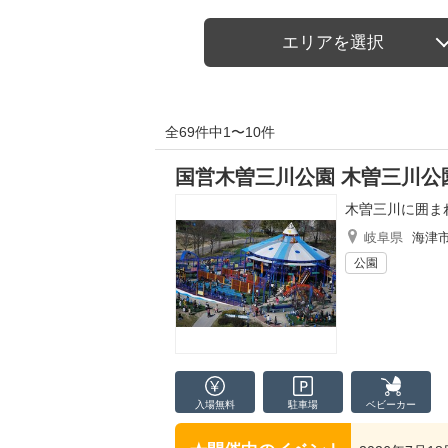
エリアを選択
全69件中1〜10件
国営木曽三川公園 木曽三川公
木曽三川に囲ま
岐阜県
海津
公園
入場無料
駐車場
ベビーカー