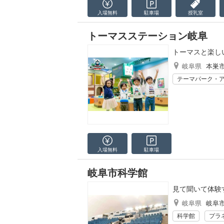
入場無料
駐車場
授乳室
トーマスステーション岐阜
トーマスと楽し
岐阜県
本巣
テーマパーク・
入場無料
駐車場
岐阜市科学館
見て聞いて体験
岐阜県
岐阜
科学館
プラ