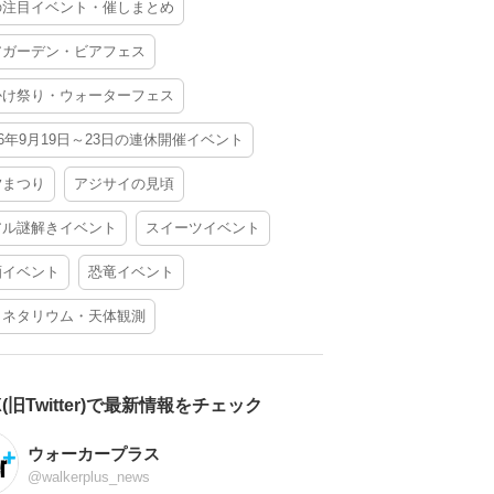
の注目イベント・催しまとめ
アガーデン・ビアフェス
かけ祭り・ウォーターフェス
26年9月19日～23日の連休開催イベント
夕まつり
アジサイの見頃
アル謎解きイベント
スイーツイベント
酒イベント
恐竜イベント
ラネタリウム・天体観測
X(旧Twitter)で最新情報をチェック
ウォーカープラス
@walkerplus_news