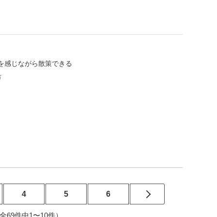
を感じながら散策できる
市
4
5
6
7（全69件中1〜10件）