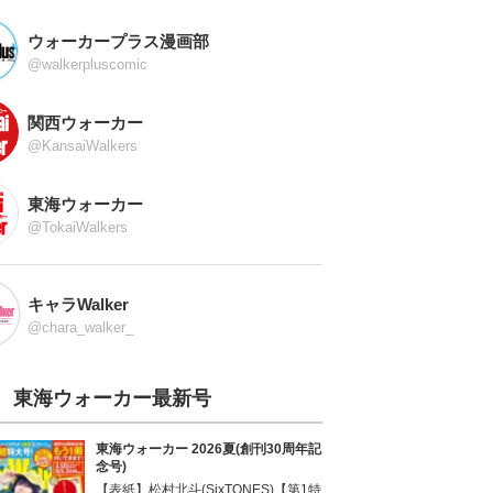
ウォーカープラス漫画部
@walkerpluscomic
関西ウォーカー
@KansaiWalkers
東海ウォーカー
@TokaiWalkers
キャラWalker
@chara_walker_
東海ウォーカー最新号
東海ウォーカー 2026夏(創刊30周年記
念号)
【表紙】松村北斗(SixTONES)【第1特