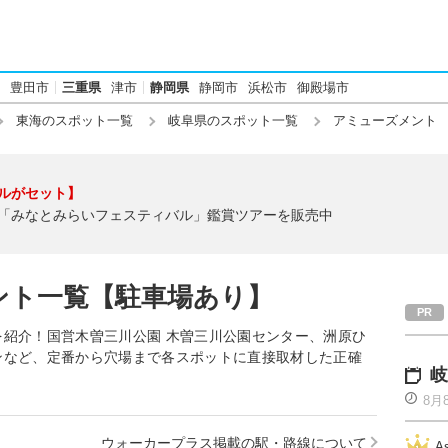
豊田市
三重県
津市
静岡県
静岡市
浜松市
御殿場市
東海のスポット一覧
岐阜県のスポット一覧
アミューズメント
ルがセット】
「みなとみらいフェスティバル」鑑賞ツアーを販売中
ント一覧【駐車場あり】
紹介！国営木曽三川公園 木曽三川公園センター、洲原ひ
ンなど、定番から穴場まで各スポットに直接取材した正確
岐
8月
ウォーカープラス掲載の駅・路線について
A