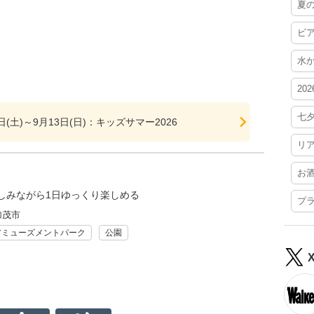
夏
ビ
水
20
七
8日(土)～9月13日(日)：キッズサマー2026
リ
お
しみながら1日ゆっくり楽しめる
プ
加茂市
アミューズメントパーク
公園