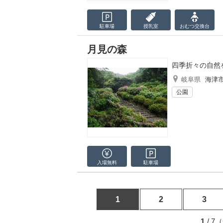
駐車場
授乳室
おむつ
交換台
月見の森
四季折々の自然
岐阜県
海津
公園
入場無料
駐車場
1
2
3
1
/ 