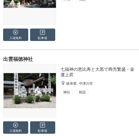
入場無料
駐車場
出雲福徳神社
七福神の恵比寿と大黒で商売繁盛・金
運上昇
岐阜県
中津川市
神社
初詣
入場無料
駐車場