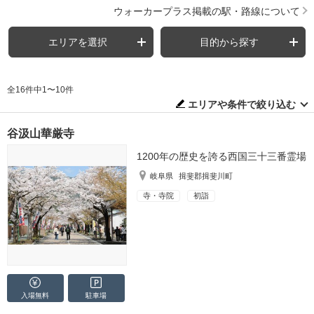
ウォーカープラス掲載の駅・路線について
エリアを選択
目的から探す
全16件中1〜10件
エリアや条件で絞り込む
谷汲山華厳寺
1200年の歴史を誇る西国三十三番霊場
岐阜県
揖斐郡揖斐川町
寺・寺院
初詣
入場無料
駐車場