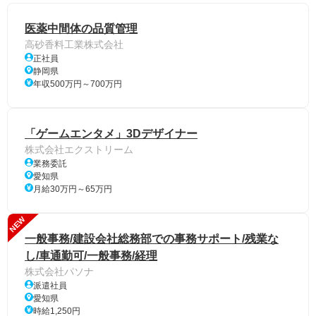
医薬中間体の品質管理
高砂香料工業株式会社
正社員
静岡県
年収500万円～700万円
「ゲームエンタメ」3Dデザイナー
株式会社エクストリーム
業務委託
愛知県
月給30万円～65万円
NEW
一般事務/建設会社総務部での事務サポート/残業な
し/車通勤可/一般事務/経理
株式会社パソナ
派遣社員
愛知県
時給1,250円