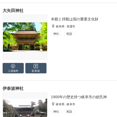
大矢田神社
本殿と拝殿は国の重要文化財
岐阜県
美濃市
神社
初詣
入場無料
駐車場
伊奈波神社
1900年の歴史持つ岐阜市の総氏神
岐阜県
岐阜市
神社
初詣