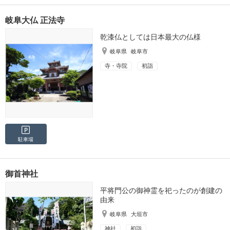
岐阜大仏 正法寺
乾漆仏としては日本最大の仏様
岐阜県
岐阜市
寺・寺院
初詣
駐車場
御首神社
平将門公の御神霊を祀ったのが創建の
由来
岐阜県
大垣市
神社
初詣