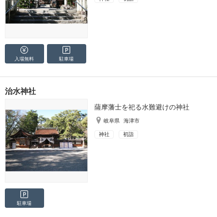
入場無料
駐車場
治水神社
薩摩藩士を祀る水難避けの神社
岐阜県
海津市
神社
初詣
駐車場