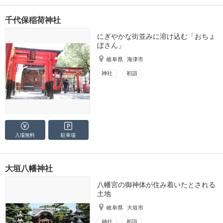
千代保稲荷神社
にぎやかな街並みに溶け込む「おちょ
ぼさん」
岐阜県
海津市
神社
初詣
入場無料
駐車場
大垣八幡神社
八幡宮の御神体が住み着いたとされる
土地
岐阜県
大垣市
神社
初詣