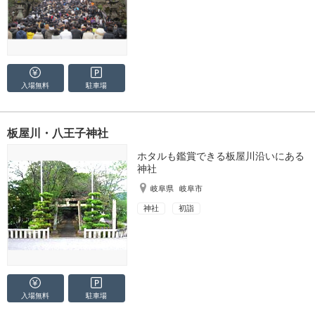
入場無料
駐車場
板屋川・八王子神社
ホタルも鑑賞できる板屋川沿いにある
神社
岐阜県
岐阜市
神社
初詣
入場無料
駐車場