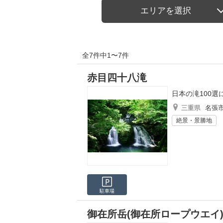
エリアを選択
全7件中1〜7件
赤目四十八滝
日本の滝100
三重県
名張
絶景・景勝地
駐車場
御在所岳(御在所ロープウエイ