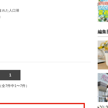
まれた人口湖
市
編集
1
1（全7件中1〜7件）