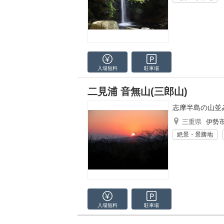
入場無料
駐車場
二見浦 音無山(三郎山)
志摩半島の山並
三重県
伊勢
絶景・景勝地
入場無料
駐車場