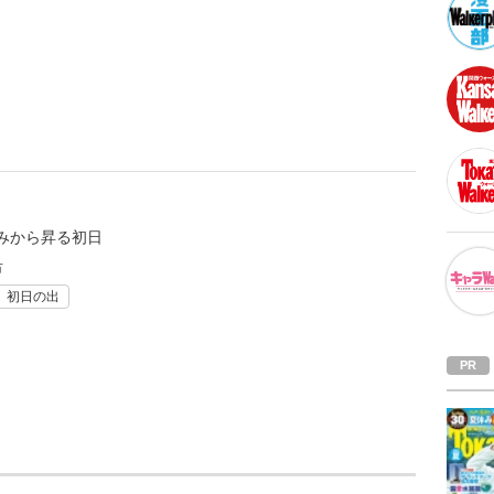
みから昇る初日
市
初日の出