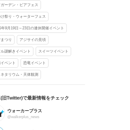
アガーデン・ビアフェス
かけ祭り・ウォーターフェス
26年9月19日～23日の連休開催イベント
夕まつり
アジサイの見頃
アル謎解きイベント
スイーツイベント
酒イベント
恐竜イベント
ラネタリウム・天体観測
X(旧Twitter)で最新情報をチェック
ウォーカープラス
@walkerplus_news