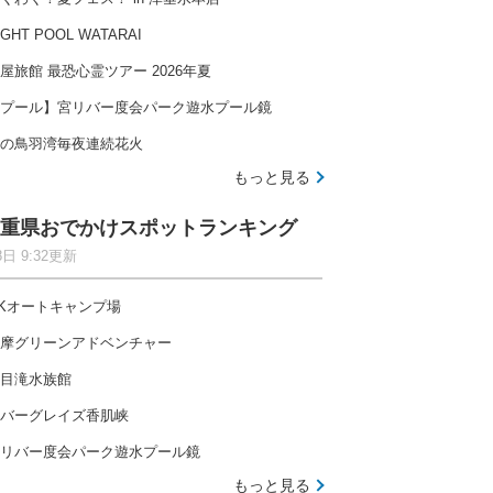
IGHT POOL WATARAI
屋旅館 最恐心霊ツアー 2026年夏
プール】宮リバー度会パーク遊水プール鏡
の鳥羽湾毎夜連続花火
もっと見る
重県おでかけスポットランキング
8日 9:32更新
Kオートキャンプ場
摩グリーンアドベンチャー
目滝水族館
バーグレイズ香肌峡
リバー度会パーク遊水プール鏡
もっと見る