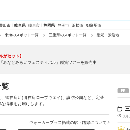
豊田市
岐阜県
岐阜市
静岡県
静岡市
浜松市
御殿場市
東海のスポット一覧
三重県のスポット一覧
絶景・景勝地
ルがセット】
「みなとみらいフェスティバル」鑑賞ツアーを販売中
一覧
、御在所岳(御在所ロープウエイ)、諏訪公園など、定番
確な情報をお届けします。
三
8月
ウォーカープラス掲載の駅・路線について
わ