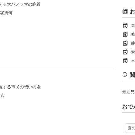
える大パノラマの絶景
お
郡菰野町
東
岐
静
愛
三
閲
置する市民の憩いの場
最近見
市市
おで
夏