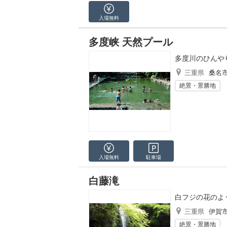
入場無料
多度峡 天然プール
多度川のひんや
三重県
桑名
絶景・景勝地
入場無料
駐車場
白藤滝
白フジの花のよ
三重県
伊賀
絶景・景勝地