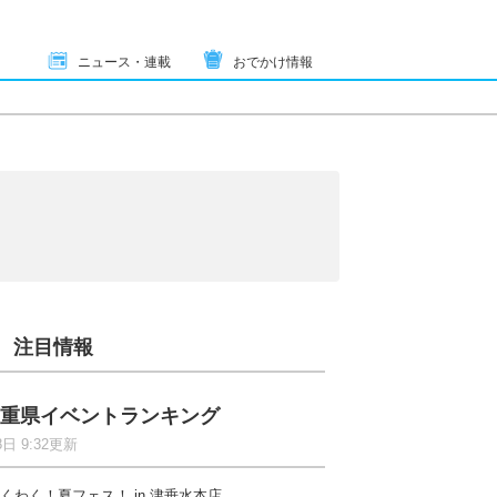
ニュース・連載
おでかけ情報
注目情報
重県イベントランキング
8日 9:32更新
くわく！夏フェス！ in 津垂水本店