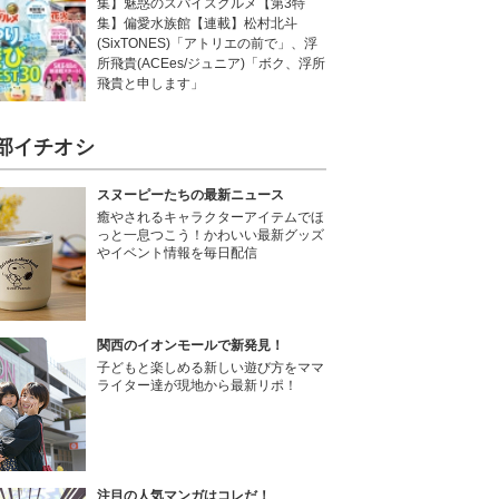
集】魅惑のスパイスグルメ【第3特
集】偏愛水族館【連載】松村北斗
(SixTONES)「アトリエの前で」、浮
所飛貴(ACEes/ジュニア)「ボク、浮所
飛貴と申します」
部イチオシ
スヌーピーたちの最新ニュース
癒やされるキャラクターアイテムでほ
っと一息つこう！かわいい最新グッズ
やイベント情報を毎日配信
関西のイオンモールで新発見！
子どもと楽しめる新しい遊び方をママ
ライター達が現地から最新リポ！
注目の人気マンガはコレだ！