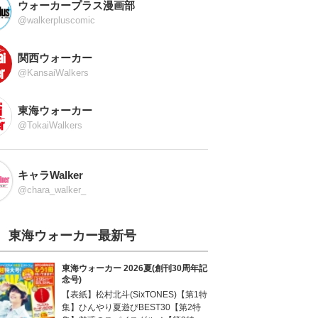
ウォーカープラス漫画部
@walkerpluscomic
関西ウォーカー
@KansaiWalkers
東海ウォーカー
@TokaiWalkers
キャラWalker
@chara_walker_
東海ウォーカー最新号
東海ウォーカー 2026夏(創刊30周年記
念号)
【表紙】松村北斗(SixTONES)【第1特
集】ひんやり夏遊びBEST30【第2特