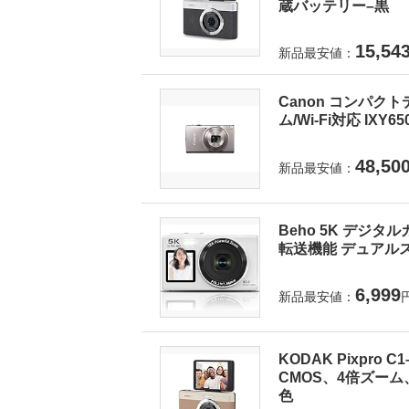
蔵バッテリー–黒
15,54
新品最安値：
Canon コンパクト
ム/Wi-Fi対応 IXY6
48,50
新品最安値：
Beho 5K デジタ
転送機能 デュアルス
6,999
新品最安値：
KODAK Pixpro
CMOS、4倍ズーム
色