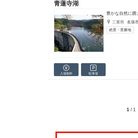
青蓮寺湖
豊かな自然に囲
三重県
名張
絶景・景勝地
入場無料
駐車場
1
/ 