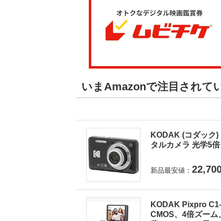
いまAmazonで注目され
KODAK (コダック) 
タルカメラ 光学5倍ズ
22,70
新品最安値：
KODAK Pixpro
CMOS、4倍ズーム