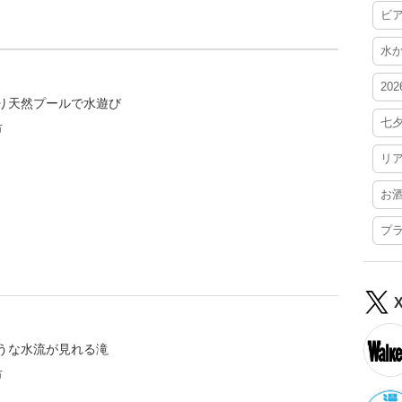
ビ
水
20
り天然プールで水遊び
七
市
リ
お
プ
うな水流が見れる滝
市