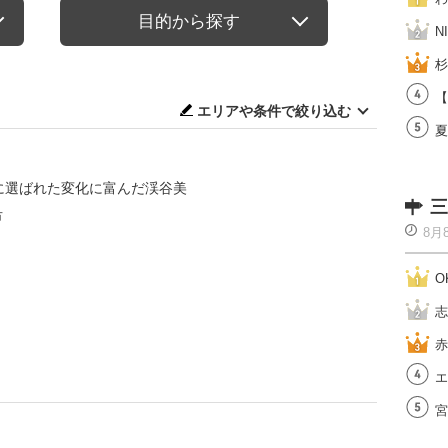
目的から探す
N
杉
【
エリアや条件で絞り込む
夏
選に選ばれた変化に富んだ渓谷美
三
市
8月
O
志
赤
エ
宮
)