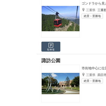
ゴンドラから見
三重県
三重
絶景・景勝地
駐車場
諏訪公園
市街地中心に位
三重県
四日
絶景・景勝地