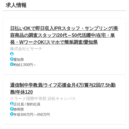
求人情報
日払いOKで即日収入/PRスタッフ・サンプリング/美
容商品の調査スタッフ/20代～50代活躍中/在宅・単
発・WワークOK!スマホで簡単調査/愛知県
株式会社ビサーチ
愛知県
時給1,500円～
通信制中学教員/ライフ応援金月4万/賞与2回/7.5h勤
務/年休120
クラーク国際中等部 浜松キャンパス
正社員 / 契約社員
静岡県
年収300万円～450万円