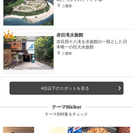
三重県
赤目滝水族館
赤目四十八滝を水族館の一部とした日
本唯一の巨大水族館
三重県
4位以下のスポットを見る
テーマWalker
テーマ別特集をチェック