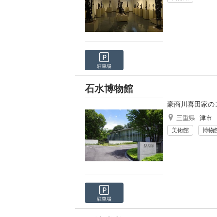
駐車場
石水博物館
豪商川喜田家の
三重県
津市
美術館
博物
駐車場