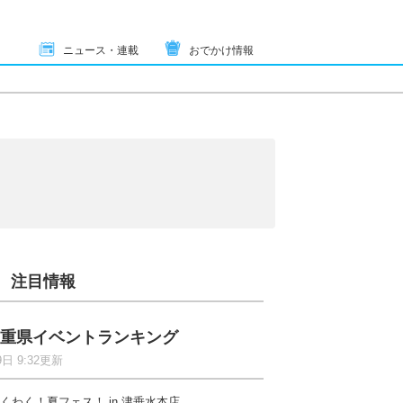
ニュース・連載
おでかけ情報
注目情報
重県イベントランキング
9日 9:32更新
くわく！夏フェス！ in 津垂水本店