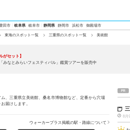
豊田市
岐阜県
岐阜市
静岡県
静岡市
浜松市
御殿場市
東海のスポット一覧
三重県のスポット一覧
美術館
ルがセット】
「みなとみらいフェスティバル」鑑賞ツアーを販売中
アム、三重県立美術館、桑名市博物館など、定番から穴場
をお届けします。
三
8月
ウォーカープラス掲載の駅・路線について
わ