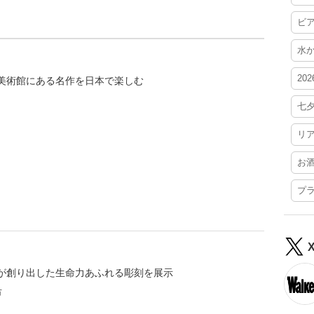
ビ
水
20
美術館にある名作を日本で楽しむ
七
リ
お
プ
が創り出した生命力あふれる彫刻を展示
市