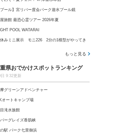
プール】宮リバー度会パーク遊水プール鏡
屋旅館 最恐心霊ツアー 2026年夏
IGHT POOL WATARAI
休みミニ展示 モニ226 2分の1模型がやってき
もっと見る
重県おでかけスポットランキング
9日 9:32更新
摩グリーンアドベンチャー
Kオートキャンプ場
目滝水族館
バーグレイズ香肌峡
の駅 パーク七里御浜