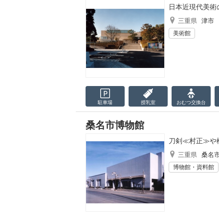
日本近現代美術
三重県
津市
美術館
駐車場
授乳室
おむつ
交換台
桑名市博物館
刀剣≪村正≫や
三重県
桑名
博物館・資料館