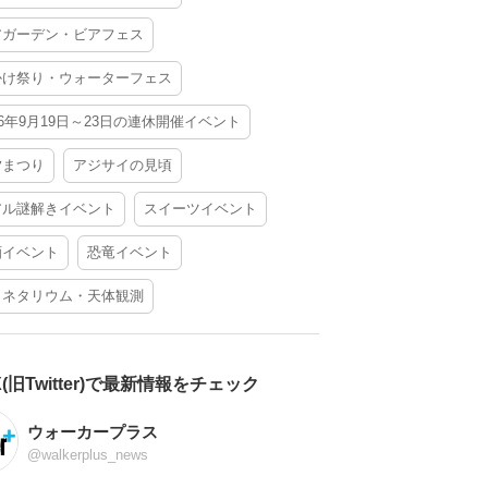
アガーデン・ビアフェス
かけ祭り・ウォーターフェス
26年9月19日～23日の連休開催イベント
夕まつり
アジサイの見頃
アル謎解きイベント
スイーツイベント
酒イベント
恐竜イベント
ラネタリウム・天体観測
X(旧Twitter)で最新情報をチェック
ウォーカープラス
@walkerplus_news