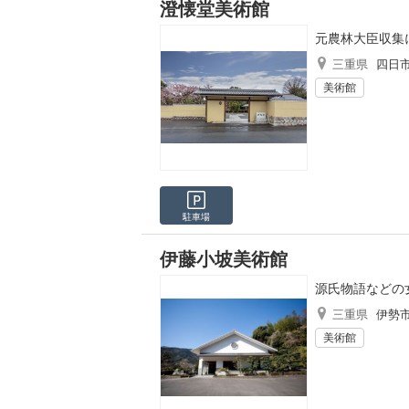
澄懐堂美術館
元農林大臣収集
三重県
四日
美術館
駐車場
伊藤小坡美術館
源氏物語などの
三重県
伊勢
美術館