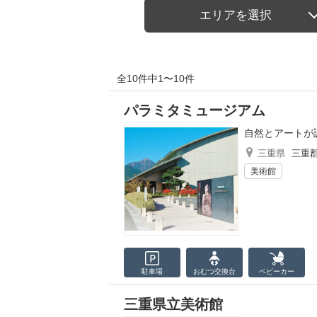
エリアを選択
全10件中1〜10件
パラミタミュージアム
自然とアートが
三重県
三重
美術館
駐車場
おむつ
交換台
ベビーカー
三重県立美術館