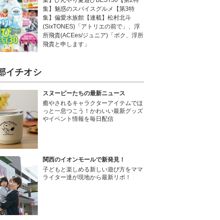
集】ひんやり夏遊びBEST30【第2特
集】魅惑のスパイスグルメ【第3特
集】偏愛水族館【連載】松村北斗
(SixTONES)「アトリエの前で」、浮
所飛貴(ACEes/ジュニア)「ボク、浮所
飛貴と申します」
部イチオシ
スヌーピーたちの最新ニュース
癒やされるキャラクターアイテムでほ
っと一息つこう！かわいい最新グッズ
やイベント情報を毎日配信
関西のイオンモールで新発見！
子どもと楽しめる新しい遊び方をママ
ライター達が現地から最新リポ！