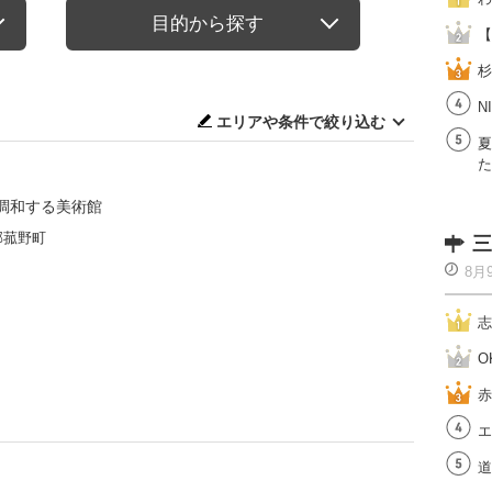
目的から探す
【
杉
N
エリアや条件で絞り込む
夏
た
調和する美術館
郡菰野町
三
8月
志
O
赤
エ
道