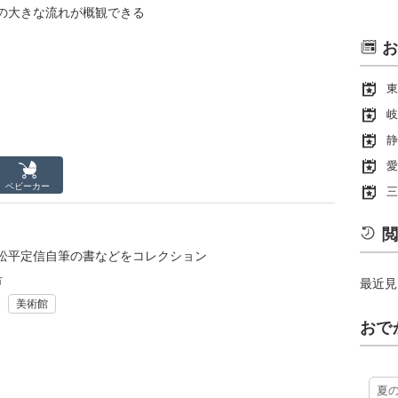
の大きな流れが概観できる
お
東
岐
静
愛
ベビーカー
三
閲
松平定信自筆の書などをコレクション
市
最近見
美術館
おで
夏