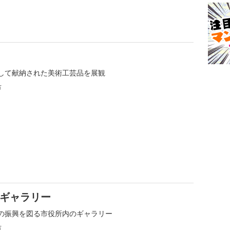
して献納された美術工芸品を展観
市
術ギャラリー
の振興を図る市役所内のギャラリー
市