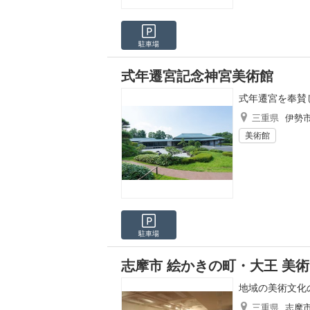
駐車場
式年遷宮記念神宮美術館
式年遷宮を奉賛
三重県
伊勢
美術館
駐車場
志摩市 絵かきの町・大王 美
地域の美術文化
三重県
志摩