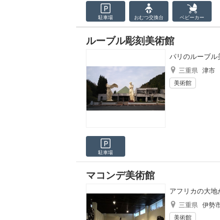
駐車場
おむつ
交換台
ベビーカー
ルーブル彫刻美術館
パリのルーブル
三重県
津市
美術館
駐車場
マコンデ美術館
アフリカの大地
三重県
伊勢
美術館