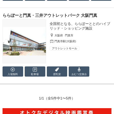
ららぽーと門真・三井アウトレットパーク 大阪門真
全国初となる、ららぽーととのハイブ
リッド・ショッピング施設
大阪府
門真市
門真市駅(大阪府)
アウトレットモール
入場無料
駐車場
授乳室
おむつ
交換台
1/1
（全5件中1〜5件）