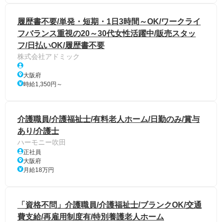
履歴書不要/単発・短期・1日3時間～OK/ワークライ
フバランス重視の20～30代女性活躍中/販売スタッ
フ/日払いOK/履歴書不要
株式会社アドミック
大阪府
時給1,350円～
介護職員/介護福祉士/有料老人ホーム/日勤のみ/賞与
あり/介護士
ハーモニー吹田
正社員
大阪府
月給18万円
「資格不問」介護職員/介護福祉士/ブランクOK/交通
費支給/再雇用制度有/特別養護老人ホーム