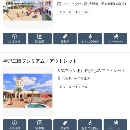
りんくうタウン駅(大阪府)
,
羽倉崎駅(大阪府)
アウトレットモール
入場無料
駐車場
授乳室
おむつ
交換台
ベビーカー
神戸三田プレミアム・アウトレット
人気ブランド目白押しのアウトレット
兵庫県
神戸市北区
アウトレットモール
入場無料
駐車場
授乳室
おむつ
交換台
ベビーカー