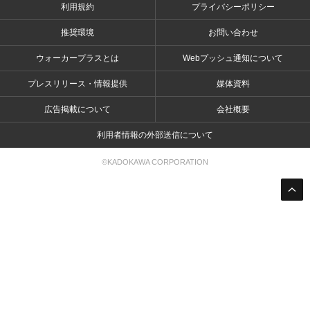
利用規約
プライバシーポリシー
推奨環境
お問い合わせ
ウォーカープラスとは
Webプッシュ通知について
プレスリリース・情報提供
媒体資料
広告掲載について
会社概要
利用者情報の外部送信について
©KADOKAWA CORPORATION