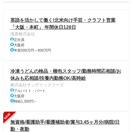
英語を活かして働く!北米向け手芸・クラフト営業
「大阪・本町」 年間休日128日
清原株式会社
正社員
大阪府
年収500万円～600万円
冷凍うどんの検品・梱包スタッフ/勤務時間応相談/お
休みも応相談/扶養内勤務OK/高時給
株式会社サンデリックフーズ
アルバイト・パート
大阪府
時給1,300円～
NEW
無資格/看護助手/看護補助者/賞与3.45ヶ月分/病院/日
勤・夜勤