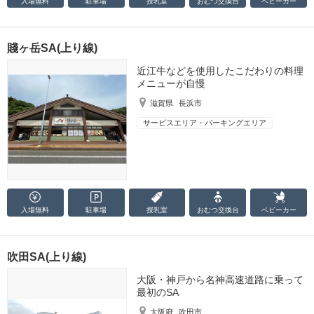
入場無料
駐車場
授乳室
おむつ
交換台
ベビーカー
賤ヶ岳SA(上り線)
近江牛などを使用したこだわりの料理
メニューが自慢
滋賀県
長浜市
サービスエリア・パーキングエリア
入場無料
駐車場
授乳室
おむつ
交換台
ベビーカー
吹田SA(上り線)
大阪・神戸から名神高速道路に乗って
最初のSA
大阪府
吹田市