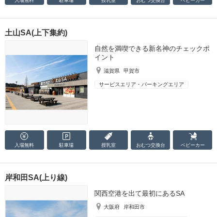
入場無料
駐車場
授乳室
おむつ
交換台
ベビーカー
土山SA(上下集約)
自然を満喫できる新名神のチェックポ
イント
滋賀県
甲賀市
サービスエリア・パーキングエリア
入場無料
駐車場
授乳室
おむつ
交換台
ベビーカー
岸和田SA(上り線)
関西空港を出て最初にあるSA
大阪府
岸和田市