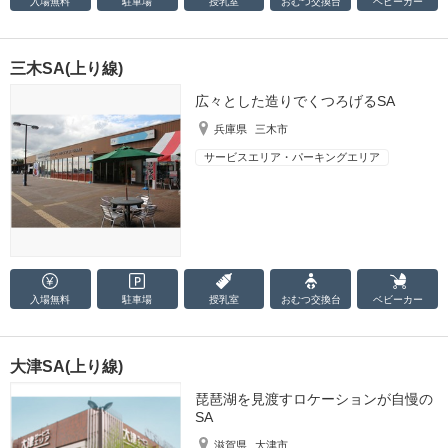
入場無料
駐車場
授乳室
おむつ
交換台
ベビーカー
三木SA(上り線)
広々とした造りでくつろげるSA
兵庫県
三木市
サービスエリア・パーキングエリア
入場無料
駐車場
授乳室
おむつ
交換台
ベビーカー
大津SA(上り線)
琵琶湖を見渡すロケーションが自慢の
SA
滋賀県
大津市