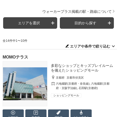
ウォーカープラス掲載の駅・路線について
エリアを選択
目的から探す
全14件中1〜10件
エリアや条件で絞り込む
MOMOテラス
多彩なショップとキッズプレイルーム
を備えたショッピングモール
京都府
京都市伏見区
六地蔵駅(京都府・奈良線)
,
六地蔵駅(京都
府・京阪宇治線)
,
石田駅(京都府)
ショッピングモール