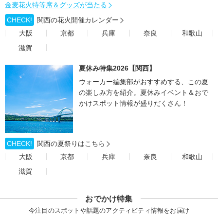
金麦花火特等席＆グッズが当たる
CHECK!
関西の花火開催カレンダー
大阪
京都
兵庫
奈良
和歌山
滋賀
夏休み特集2026【関西】
ウォーカー編集部がおすすめする、この夏
の楽しみ方を紹介。夏休みイベント＆おで
かけスポット情報が盛りだくさん！
CHECK!
関西の夏祭りはこちら
大阪
京都
兵庫
奈良
和歌山
滋賀
おでかけ特集
今注目のスポットや話題のアクティビティ情報をお届け