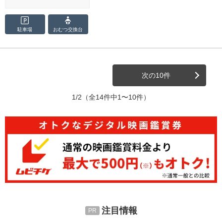
駐車場
おむつ
交換台
次の10件
1/2
（全14件中1〜10件）
注目情報