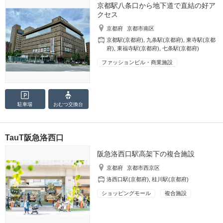
京都駅八条口から地下道で直結の好ア
クセス
京都府
京都市南区
京都駅(京都府)
,
九条駅(京都府)
,
東寺駅(京都
府)
,
東福寺駅(京都府)
,
七条駅(京都府)
ファッションビル・商業施設
駐車場
おむつ
交換台
TauT阪急洛西口
阪急洛西口駅高架下の複合施設
京都府
京都市西京区
洛西口駅(京都府)
,
桂川駅(京都府)
ショッピングモール
複合施設