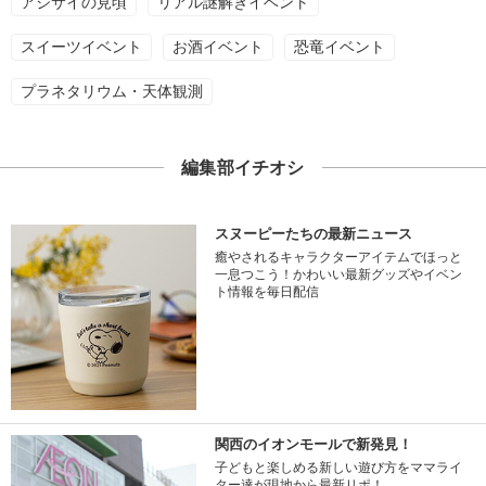
アジサイの見頃
リアル謎解きイベント
スイーツイベント
お酒イベント
恐竜イベント
プラネタリウム・天体観測
編集部イチオシ
スヌーピーたちの最新ニュース
癒やされるキャラクターアイテムでほっと
一息つこう！かわいい最新グッズやイベン
ト情報を毎日配信
関西のイオンモールで新発見！
子どもと楽しめる新しい遊び方をママライ
ター達が現地から最新リポ！