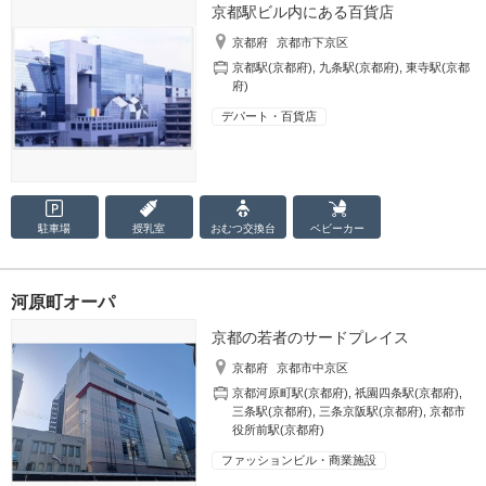
京都駅ビル内にある百貨店
京都府
京都市下京区
京都駅(京都府)
,
九条駅(京都府)
,
東寺駅(京都
府)
デパート・百貨店
駐車場
授乳室
おむつ
交換台
ベビーカー
河原町オーパ
京都の若者のサードプレイス
京都府
京都市中京区
京都河原町駅(京都府)
,
祇園四条駅(京都府)
,
三条駅(京都府)
,
三条京阪駅(京都府)
,
京都市
役所前駅(京都府)
ファッションビル・商業施設