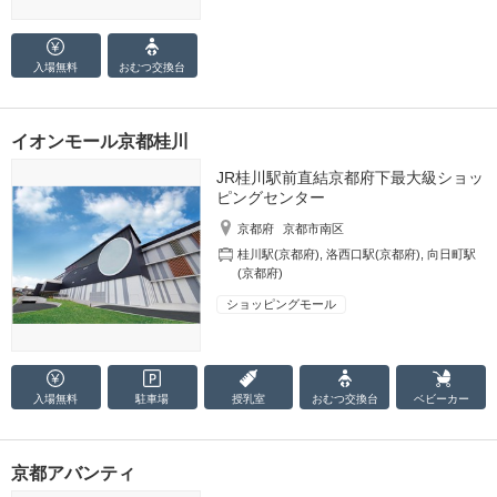
入場無料
おむつ
交換台
イオンモール京都桂川
JR桂川駅前直結京都府下最大級ショッ
ピングセンター
京都府
京都市南区
桂川駅(京都府)
,
洛西口駅(京都府)
,
向日町駅
(京都府)
ショッピングモール
入場無料
駐車場
授乳室
おむつ
交換台
ベビーカー
京都アバンティ