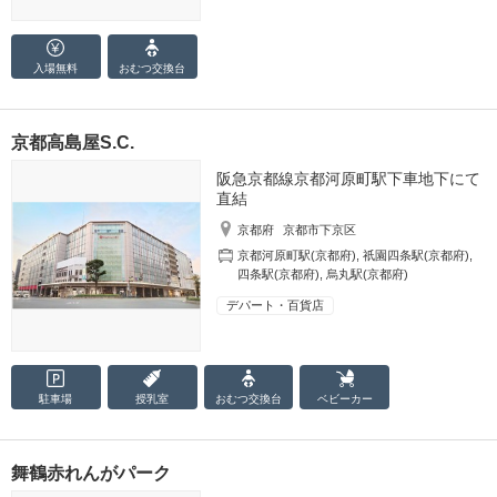
入場無料
おむつ
交換台
京都高島屋S.C.
阪急京都線京都河原町駅下車地下にて
直結
京都府
京都市下京区
京都河原町駅(京都府)
,
祇園四条駅(京都府)
,
四条駅(京都府)
,
烏丸駅(京都府)
デパート・百貨店
駐車場
授乳室
おむつ
交換台
ベビーカー
舞鶴赤れんがパーク