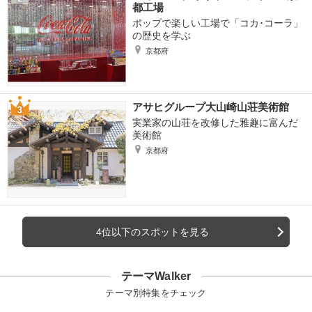
都工場
ポップで楽しい工場で「コカ･コーラ」
の歴史を学ぶ
京都府
アサヒグループ大山崎山荘美術館
実業家の山荘を改修した雅趣に富んだ
美術館
京都府
4位以下のスポットを見る
テーマWalker
テーマ別特集をチェック