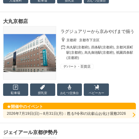
入場無料
駐車場
授乳室
おむつ
交換台
大丸京都店
ラグジュアリーから京みやげまで揃う
京都府
京都市下京区
烏丸駅(京都府)
,
四条駅(京都府)
,
京都河原町
駅(京都府)
,
烏丸御池駅(京都府)
,
祇園四条駅
(京都府)
デパート・百貨店
駐車場
授乳室
おむつ
交換台
ベビーカー
開催中のイベント
2026年7月19日(日)～8月31日(月)：甦る!!令和の比叡山お化け屋敷2026
ジェイアール京都伊勢丹