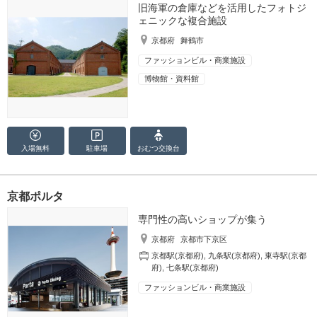
旧海軍の倉庫などを活用したフォトジ
ェニックな複合施設
京都府
舞鶴市
ファッションビル・商業施設
博物館・資料館
入場無料
駐車場
おむつ
交換台
京都ポルタ
専門性の高いショップが集う
京都府
京都市下京区
京都駅(京都府)
,
九条駅(京都府)
,
東寺駅(京都
府)
,
七条駅(京都府)
ファッションビル・商業施設