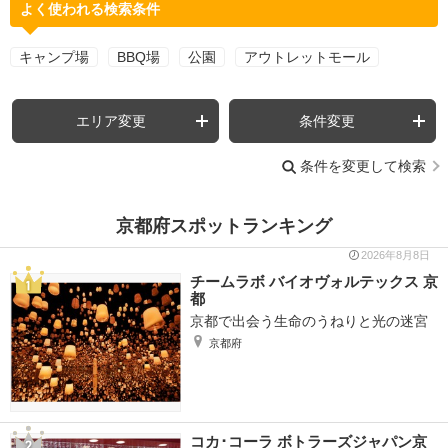
よく使われる検索条件
キャンプ場
BBQ場
公園
アウトレットモール
エリア変更
条件変更
条件を変更して検索
京都府スポットランキング
2026年8月8日
チームラボ バイオヴォルテックス 京
都
京都で出会う生命のうねりと光の迷宮
京都府
コカ･コーラ ボトラーズジャパン京