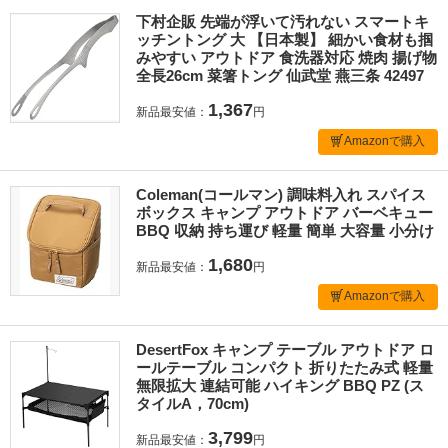
下村企販 先端が浮いて汚れない スマートキ
ッチントング 大 【日本製】 細かい食材も掴
みやすい アウトドア 食洗器対応 焼肉 揚げ物
全長26cm 菜箸トング 仙武堂 燕三条 42497
1,367
新品最安値：
円
Amazonで購入
Coleman(コールマン) 調味料入れ スパイス
ボックス キャンプ アウトドア バーベキュー
BBQ 収納 持ち運び 軽量 簡単 大容量 小分け
1,680
新品最安値：
円
Amazonで購入
DesertFox キャンプ テーブル アウトドア ロ
ールテーブル コンパクト 折りたたみ式 軽量
無限拡大 連結可能 ハイキング BBQ PZ (ス
タイルA，70cm)
3,799
新品最安値：
円