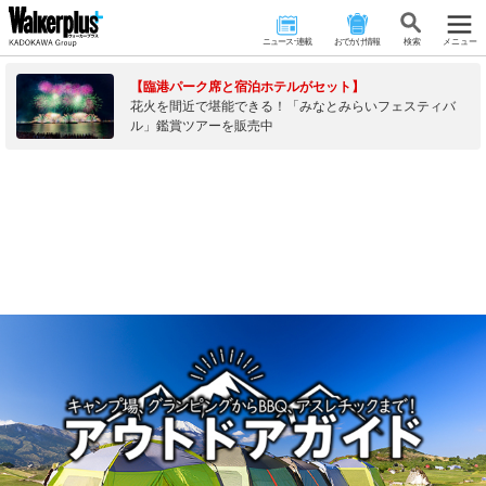
ニュース･連載
おでかけ情報
検 索
メニュー
【臨港パーク席と宿泊ホテルがセット】
花火を間近で堪能できる！「みなとみらいフェスティバ
ル」鑑賞ツアーを販売中