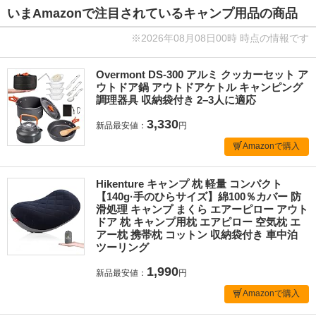
いまAmazonで注目されているキャンプ用品の商品
※2026年08月08日00時 時点の情報です
Overmont DS-300 アルミ クッカーセット ア
ウトドア鍋 アウトドアケトル キャンピング
調理器具 収納袋付き 2–3人に適応
3,330
新品最安値：
円
Amazonで購入
Hikenture キャンプ 枕 軽量 コンパクト
【140g·手のひらサイズ】綿100％カバー 防
滑処理 キャンプ まくら エアーピロー アウト
ドア 枕 キャンプ用枕 エアピロー 空気枕 エ
アー枕 携帯枕 コットン 収納袋付き 車中泊
ツーリング
1,990
新品最安値：
円
Amazonで購入