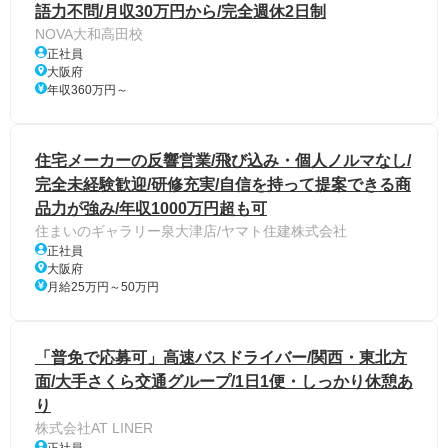
語力不問/月収30万円から/完全週休2日制
NOVA大和高田校
正社員
大阪府
年収360万円～
住宅メーカーの反響営業/飛び込み・個人ノルマなし/
完全未経験歓迎/研修充実/自信を持って提案できる商
品力が強み/年収1000万円超も可
住まいのギャラリー泉大津店/ヤマト住建株式会社
正社員
大阪府
月給25万円～50万円
「普免で応募可」高速バスドライバー/関西・東北方
面/大手さくら交通グループ/1日1便・しっかり休憩あ
り
株式会社AT LINER
正社員