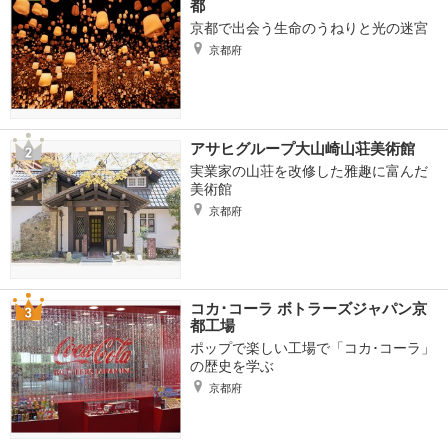
都
京都で出会う生命のうねりと光の迷宮
京都府
アサヒグループ大山崎山荘美術館
実業家の山荘を改修した雅趣に富んだ
美術館
京都府
コカ･コーラ ボトラーズジャパン京
都工場
ポップで楽しい工場で「コカ･コーラ」
の歴史を学ぶ
京都府