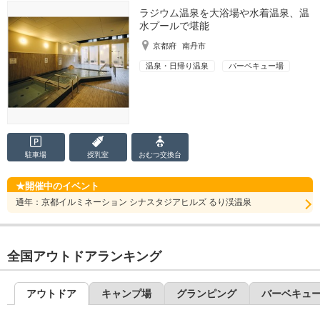
ラジウム温泉を大浴場や水着温泉、温
水プールで堪能
京都府
南丹市
温泉・日帰り温泉
バーベキュー場
駐車場
授乳室
おむつ
交換台
開催中のイベント
通年：京都イルミネーション シナスタジアヒルズ るり渓温泉
全国アウトドアランキング
アウトドア
キャンプ場
グランピング
バーベキュ