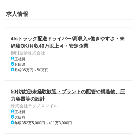
求人情報
4tsトラック配送ドライバー/高収入×働きやすさ・未
経験OK/月収40万以上可・安定企業
柳田運輸株式会社
正社員
兵庫県
月給35万円～50万円
50代歓迎/未経験歓迎・プラントの配管や構造物、圧
力容器等の設計
株式会社テクノスマイル
正社員
大阪府
年収352万5,000円～411万3,000円