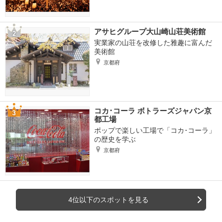
アサヒグループ大山崎山荘美術館
実業家の山荘を改修した雅趣に富んだ
美術館
京都府
コカ･コーラ ボトラーズジャパン京
都工場
ポップで楽しい工場で「コカ･コーラ」
の歴史を学ぶ
京都府
4位以下のスポットを見る