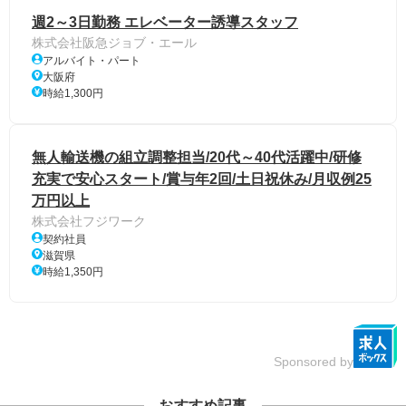
週2～3日勤務 エレベーター誘導スタッフ
株式会社阪急ジョブ・エール
アルバイト・パート
大阪府
時給1,300円
無人輸送機の組立調整担当/20代～40代活躍中/研修
充実で安心スタート/賞与年2回/土日祝休み/月収例25
万円以上
株式会社フジワーク
契約社員
滋賀県
時給1,350円
Sponsored by
おすすめ記事