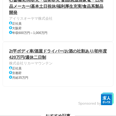
心斎橋/応用研究・技術研究 食品/急成長家電・日用
品メーカー/基本土日祝休/福利厚生充実/食品系製品
開発
アイリスオーヤマ株式会社
正社員
大阪府
年収600万円～1,000万円
2t平ボディ車/酒屋ドライバー/お酒の社割あり/初年度
420万円/週休二日制
株式会社リカーマウンテン
正社員
京都府
月給35万円
Sponsored by
おすすめ記事