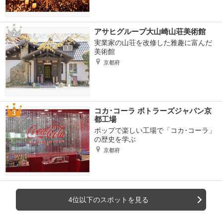
アサヒグループ大山崎山荘美術館
実業家の山荘を改修した雅趣に富んだ
美術館
京都府
コカ･コーラ ボトラーズジャパン京
都工場
ポップで楽しい工場で「コカ･コーラ」
の歴史を学ぶ
京都府
4位以下のスポットを見る