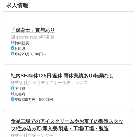
求人情報
「保育士」賞与あり
Lii sports studio甲東園
契約社員
兵庫県
月給23万3,100円～
社内SE/年休125日/産休.育休実績あり/転勤なし
株式会社クラウディアホールディングス
正社員
京都府
年収300万円～500万円
食品工場でのアイスクリームやお菓子の製造スタッ
フ/住み込み可/即入寮/製造・工場/工場・製造
株式会社京栄センター