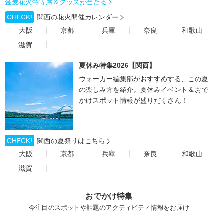
金麦花火特等席＆グッズが当たる
CHECK!
関西の花火開催カレンダー
大阪
京都
兵庫
奈良
和歌山
滋賀
夏休み特集2026【関西】
ウォーカー編集部がおすすめする、この夏
の楽しみ方を紹介。夏休みイベント＆おで
かけスポット情報が盛りだくさん！
CHECK!
関西の夏祭りはこちら
大阪
京都
兵庫
奈良
和歌山
滋賀
おでかけ特集
今注目のスポットや話題のアクティビティ情報をお届け