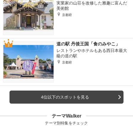
実業家の山荘を改修した雅趣に富んだ
美術館
京都府
道の駅 丹後王国「食のみやこ」
レストランやホテルもある西日本最大
級の道の駅
京都府
4位以下のスポットを見る
テーマWalker
テーマ別特集をチェック