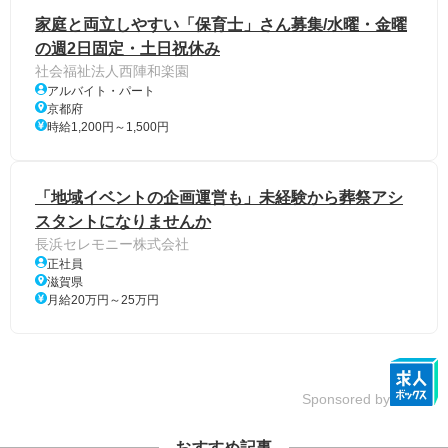
家庭と両立しやすい「保育士」さん募集/水曜・金曜
の週2日固定・土日祝休み
社会福祉法人西陣和楽園
アルバイト・パート
京都府
時給1,200円～1,500円
「地域イベントの企画運営も」未経験から葬祭アシ
スタントになりませんか
長浜セレモニー株式会社
正社員
滋賀県
月給20万円～25万円
Sponsored by
おすすめ記事