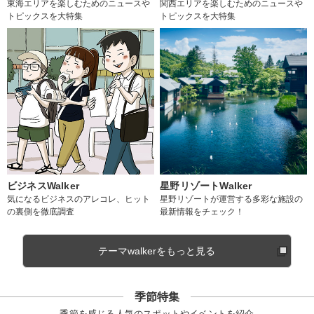
東海エリアを楽しむためのニュースや
関西エリアを楽しむためのニュースや
トピックスを大特集
トピックスを大特集
ビジネスWalker
星野リゾートWalker
気になるビジネスのアレコレ、ヒット
星野リゾートが運営する多彩な施設の
の裏側を徹底調査
最新情報をチェック！
テーマwalkerをもっと見る
季節特集
季節を感じる人気のスポットやイベントを紹介