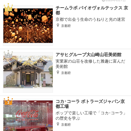
2026年8月7日
チームラボ バイオヴォルテックス 京
都
京都で出会う生命のうねりと光の迷宮
京都府
アサヒグループ大山崎山荘美術館
実業家の山荘を改修した雅趣に富んだ
美術館
京都府
コカ･コーラ ボトラーズジャパン京
都工場
ポップで楽しい工場で「コカ･コーラ」
の歴史を学ぶ
京都府