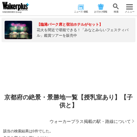
ニュース･連載
おでかけ情報
検 索
メニュー
【臨港パーク席と宿泊ホテルがセット】
花火を間近で堪能できる！「みなとみらいフェスティバ
ル」鑑賞ツアーを販売中
京都府の絶景・景勝地一覧【授乳室あり】【子
供と】
ウォーカープラス掲載の駅・路線について
該当の検索結果は0件でした。