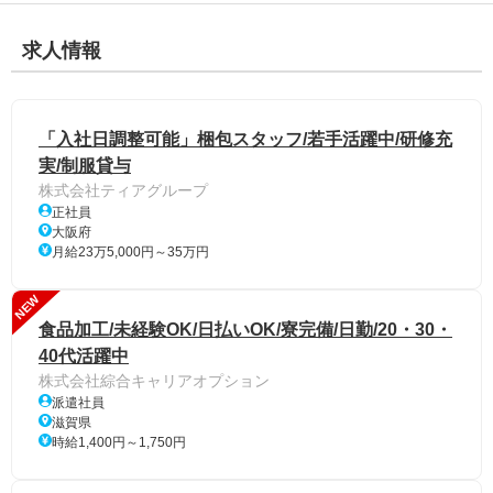
求人情報
「入社日調整可能」梱包スタッフ/若手活躍中/研修充
実/制服貸与
株式会社ティアグループ
正社員
大阪府
月給23万5,000円～35万円
NEW
食品加工/未経験OK/日払いOK/寮完備/日勤/20・30・
40代活躍中
株式会社綜合キャリアオプション
派遣社員
滋賀県
時給1,400円～1,750円