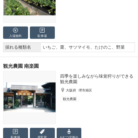
入場無料
駐車場
採れる種類名
いちご、栗、サツマイモ、たけのこ、野菜
観光農園 南楽園
四季を楽しみながら味覚狩りができる
観光農園
大阪府
堺市南区
観光農園
駐車場
授乳室
おむつ
交換台