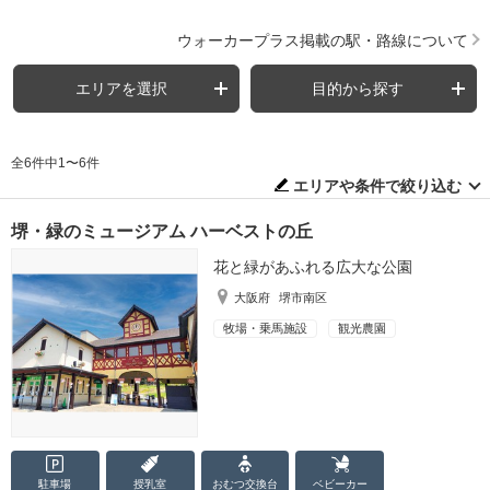
ウォーカープラス掲載の駅・路線について
エリアを選択
目的から探す
全6件中1〜6件
エリアや条件で絞り込む
堺・緑のミュージアム ハーベストの丘
花と緑があふれる広大な公園
大阪府
堺市南区
牧場・乗馬施設
観光農園
駐車場
授乳室
おむつ
交換台
ベビーカー