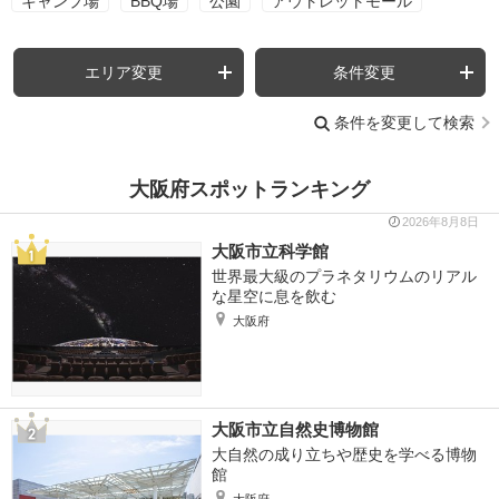
キャンプ場
BBQ場
公園
アウトレットモール
エリア変更
条件変更
条件を変更して検索
大阪府スポットランキング
2026年8月8日
大阪市立科学館
世界最大級のプラネタリウムのリアル
な星空に息を飲む
大阪府
大阪市立自然史博物館
大自然の成り立ちや歴史を学べる博物
館