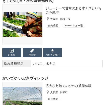
きしかん(旧・岸和田観光農園)
ジューシーで甘味のある水ナスといち
ごを栽培
大阪府
岸和田市
観光農園
バーベキュー場
駐車場
授乳室
おむつ
交換台
採れる種類名
いちご、水ナス
かいづか いぶきヴィレッジ
広大な敷地でのびのび農業体験
大阪府
貝塚市
観光農園