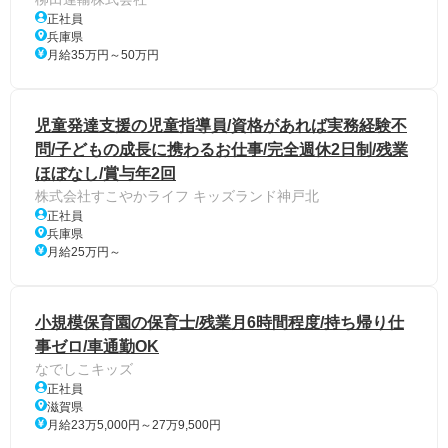
正社員
兵庫県
月給35万円～50万円
児童発達支援の児童指導員/資格があれば実務経験不
問/子どもの成長に携わるお仕事/完全週休2日制/残業
ほぼなし/賞与年2回
株式会社すこやかライフ キッズランド神戸北
正社員
兵庫県
月給25万円～
小規模保育園の保育士/残業月6時間程度/持ち帰り仕
事ゼロ/車通勤OK
なでしこキッズ
正社員
滋賀県
月給23万5,000円～27万9,500円