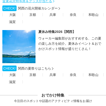
金麦花火特等席＆グッズが当たる
CHECK!
関西の花火開催カレンダー
大阪
京都
兵庫
奈良
和歌山
滋賀
夏休み特集2026【関西】
ウォーカー編集部がおすすめする、この夏
の楽しみ方を紹介。夏休みイベント＆おで
かけスポット情報が盛りだくさん！
CHECK!
関西の夏祭りはこちら
大阪
京都
兵庫
奈良
和歌山
滋賀
おでかけ特集
今注目のスポットや話題のアクティビティ情報をお届け