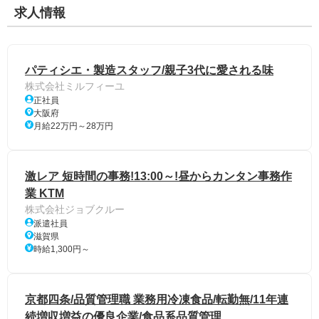
求人情報
パティシエ・製造スタッフ/親子3代に愛される味
株式会社ミルフィーユ
正社員
大阪府
月給22万円～28万円
激レア 短時間の事務!13:00～!昼からカンタン事務作
業 KTM
株式会社ジョブクルー
派遣社員
滋賀県
時給1,300円～
京都四条/品質管理職 業務用冷凍食品/転勤無/11年連
続増収増益の優良企業/食品系品質管理