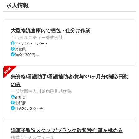
求人情報
大型物流倉庫内で梱包・仕分け作業
キムラユニティー株式会社
アルバイト・パート
兵庫県
時給1,300円～
NEW
無資格/看護助手/看護補助者/賞与3.9ヶ月分/病院/日勤
のみ
一般財団法人川越病院川越病院
正社員
京都府
月給20万3,000円
洋菓子製造スタッフ/ブランク歓迎/手仕事を極める
株式会社ミルフィーユ