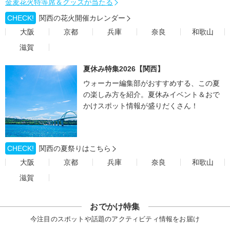
金麦花火特等席＆グッズが当たる
CHECK!
関西の花火開催カレンダー
大阪
京都
兵庫
奈良
和歌山
滋賀
夏休み特集2026【関西】
ウォーカー編集部がおすすめする、この夏
の楽しみ方を紹介。夏休みイベント＆おで
かけスポット情報が盛りだくさん！
CHECK!
関西の夏祭りはこちら
大阪
京都
兵庫
奈良
和歌山
滋賀
おでかけ特集
今注目のスポットや話題のアクティビティ情報をお届け