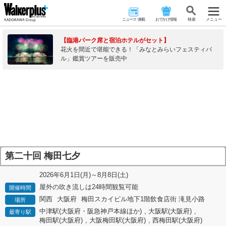
ニュース･連載
おでかけ情報
検 索
メニュー
【臨港パーク席と宿泊ホテルがセット】
花火を間近で堪能できる！「みなとみらいフェスティバ
ル」鑑賞ツアーを販売中
第二十回 梅田七夕
2026年6月1日(月)～8月8日(土)
屋外の吹き流しは24時間観覧可能
開催時間
関西
大阪府
梅田スカイビル地下1階飲食店街 滝見小路
場所
中津駅(大阪府・阪急神戸本線ほか)
,
大阪駅(大阪府)
,
最寄り駅
梅田駅(大阪府)
,
大阪梅田駅(大阪府)
,
西梅田駅(大阪府)