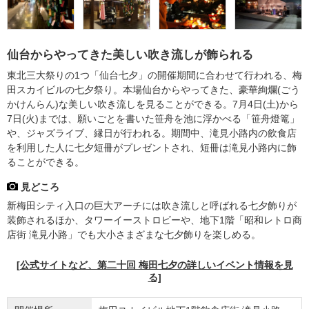
仙台からやってきた美しい吹き流しが飾られる
東北三大祭りの1つ「仙台七夕」の開催期間に合わせて行われる、梅
田スカイビルの七夕祭り。本場仙台からやってきた、豪華絢爛(ごう
かけんらん)な美しい吹き流しを見ることができる。7月4日(土)から
7日(火)までは、願いごとを書いた笹舟を池に浮かべる「笹舟燈篭」
や、ジャズライブ、縁日が行われる。期間中、滝見小路内の飲食店
を利用した人に七夕短冊がプレゼントされ、短冊は滝見小路内に飾
ることができる。
見どころ
新梅田シティ入口の巨大アーチには吹き流しと呼ばれる七夕飾りが
装飾されるほか、タワーイーストロビーや、地下1階「昭和レトロ商
店街 滝見小路」でも大小さまざまな七夕飾りを楽しめる。
[公式サイトなど、第二十回 梅田七夕の詳しいイベント情報を見
る]