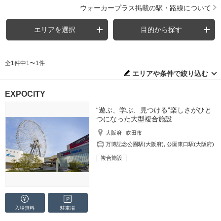
ウォーカープラス掲載の駅・路線について
エリアを選択
目的から探す
全1件中1〜1件
エリアや条件で絞り込む
EXPOCITY
“遊ぶ、学ぶ、見つける”楽しさがひと
つになった大型複合施設
大阪府
吹田市
万博記念公園駅(大阪府)
,
公園東口駅(大阪府)
複合施設
入場無料
駐車場