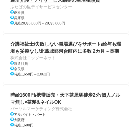
通所介護・デイサービス勤務の生活相談員
ふたばの里デイサービスセンター
正社員
兵庫県
月給20万6,000円～28万3,000円
介護福祉士/失敗しない職場選びをサポート/給与も環
境も妥協なし/北葛城郡河合町内に多数 2カ月～長期
株式会社ニッソーネット
派遣社員
奈良県
時給1,650円～2,062円
時給1600円/携帯販売・天下茶屋駅徒歩2分/個人ノル
マ無し×茶髪&ネイルOK
パーソルマーケティング株式会社
アルバイト・パート
大阪府
時給1,600円