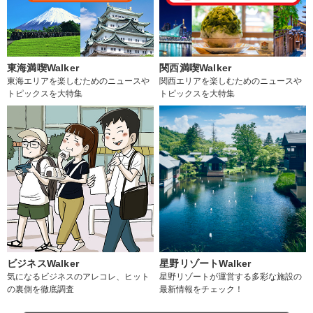
東海満喫Walker
関西満喫Walker
東海エリアを楽しむためのニュースや
関西エリアを楽しむためのニュースや
トピックスを大特集
トピックスを大特集
ビジネスWalker
星野リゾートWalker
気になるビジネスのアレコレ、ヒット
星野リゾートが運営する多彩な施設の
の裏側を徹底調査
最新情報をチェック！