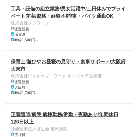
工具・設備の組立業務/男女活躍中/土日休みでプライ
ベート充実/資格・経験不問/車・バイク通勤OK
株式会社フジワーク
派遣社員
滋賀県
時給1,600円～
保育士/遊びやお昼寝の見守り・食事サポート/大阪府
大東市
株式会社ウィルオブ・ワーク キッズケア営業部
派遣社員
大阪府
時給1,700円～
正看護師/病院 病棟勤務/常勤・夜勤あり/年間休日
120日以上
社会医療法人健生会 吉田病院
正社員