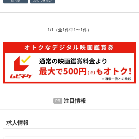
授乳室
おむつ
交換台
1/1
（全1件中1〜1件）
注目情報
求人情報