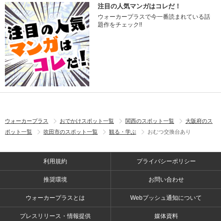
注目の人気マンガはコレだ！
ウォーカープラスで今一番読まれている話
題作をチェック!!
ウォーカープラス
おでかけスポット一覧
関西のスポット一覧
大阪府のス
ポット一覧
吹田市のスポット一覧
観る・学ぶ
おむつ交換台あり
利用規約
プライバシーポリシー
推奨環境
お問い合わせ
ウォーカープラスとは
Webプッシュ通知について
プレスリリース・情報提供
媒体資料