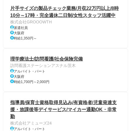
片手サイズの製品チェック業務/月収22万円以上/8時
10分～17時・完全週休二日制/女性スタッフ活躍中
株式会社GROOOWTH
派遣社員
大阪府
時給1,350円～
理学療法士/訪問看護/社会保険完備
訪問看護ステーションアスナル茨木
アルバイト・パート
大阪府
時給1,700円～2,000円
指導員/保育士資格取得見込み/有資格者/児童発達支
援・放課後等デイサービス/マイカー通勤OK・非常
勤
株式会社アミューズ24
アルバイト・パート