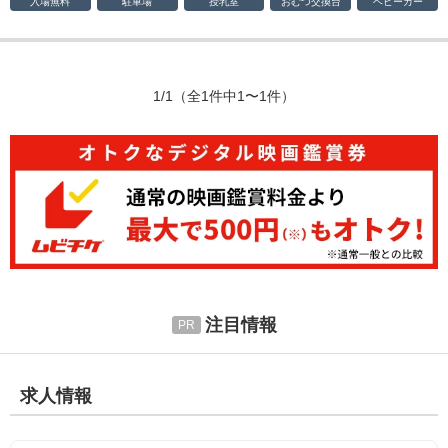
入場無料
駐車場
授乳室
おむつ
交換台
ベビーカー
1/1
（全1件中1〜1件）
注目情報
求人情報