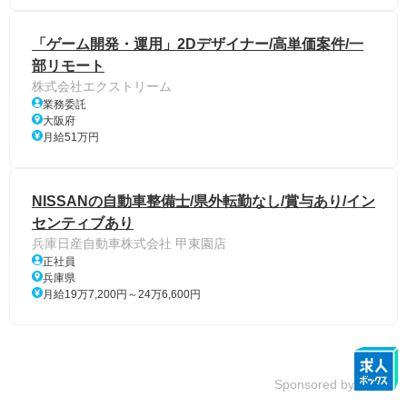
「ゲーム開発・運用」2Dデザイナー/高単価案件/一
部リモート
株式会社エクストリーム
業務委託
大阪府
月給51万円
NISSANの自動車整備士/県外転勤なし/賞与あり/イン
センティブあり
兵庫日産自動車株式会社 甲東園店
正社員
兵庫県
月給19万7,200円～24万6,600円
Sponsored by