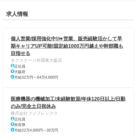
求人情報
個人営業/採用強化中!/⏩️営業、販売経験活かして早
期キャリアUP可能!固定給1000万円越えや幹部職も
目指せる
ネクステージ外環東大阪店
正社員
大阪府
月給32万円～64万4,000円
医療機器の機械加工/未経験歓迎/年休120日以上/日勤
のみ/完全土日祝休み
株式会社フジフレックス
正社員
奈良県
月給22万4,000円～30万円