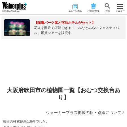
ニュース･連載
おでかけ情報
検 索
メニュー
【臨港パーク席と宿泊ホテルがセット】
花火を間近で堪能できる！「みなとみらいフェスティバ
ル」鑑賞ツアーを販売中
大阪府吹田市の植物園一覧【おむつ交換台あ
り】
ウォーカープラス掲載の駅・路線について
該当の検索結果は0件でした。