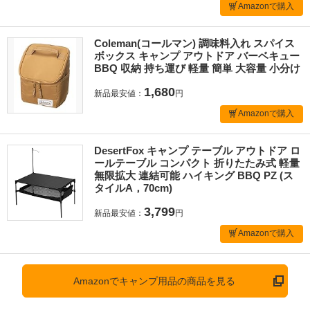
Amazonで購入
Coleman(コールマン) 調味料入れ スパイス
ボックス キャンプ アウトドア バーベキュー
BBQ 収納 持ち運び 軽量 簡単 大容量 小分け
1,680
新品最安値：
円
Amazonで購入
DesertFox キャンプ テーブル アウトドア ロ
ールテーブル コンパクト 折りたたみ式 軽量
無限拡大 連結可能 ハイキング BBQ PZ (ス
タイルA，70cm)
3,799
新品最安値：
円
Amazonで購入
Amazonでキャンプ用品の商品を見る