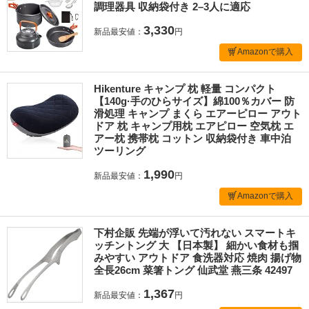
調理器具 収納袋付き 2–3人に適応
3,330
新品最安値：
円
Amazonで購入
Hikenture キャンプ 枕 軽量 コンパクト
【140g·手のひらサイズ】綿100％カバー 防
滑処理 キャンプ まくら エアーピロー アウト
ドア 枕 キャンプ用枕 エアピロー 空気枕 エ
アー枕 携帯枕 コットン 収納袋付き 車中泊
ツーリング
1,990
新品最安値：
円
Amazonで購入
下村企販 先端が浮いて汚れない スマートキ
ッチントング 大 【日本製】 細かい食材も掴
みやすい アウトドア 食洗器対応 焼肉 揚げ物
全長26cm 菜箸トング 仙武堂 燕三条 42497
1,367
新品最安値：
円