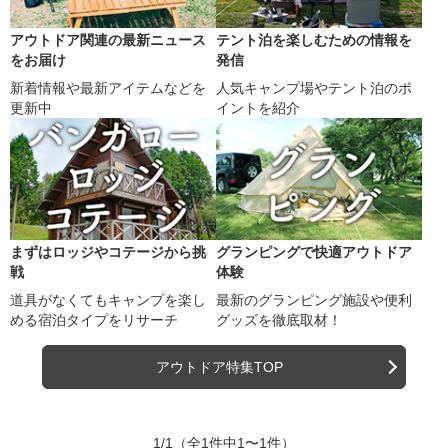
アウトドア関連の最新ニュース
テント泊を楽しむための情報を
をお届け
発信
新着情報や最新アイテムなどを
人気キャンプ場やテント泊のポ
更新中
イントを紹介
まずはロッジやコテージから挑
グランピングで快適アウトドア
戦
体験
道具がなくてもキャンプを楽し
最新のグランピング施設や便利
める宿泊タイプをリサーチ
グッズを徹底取材！
アウトドア特集TOP
1/1
（全1件中1〜1件）