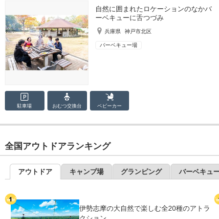
自然に囲まれたロケーションのなかバ
ーベキューに舌つづみ
兵庫県
神戸市北区
バーベキュー場
駐車場
おむつ
交換台
ベビーカー
全国アウトドアランキング
アウトドア
キャンプ場
グランピング
バーベキュ
伊勢志摩の大自然で楽しむ全20種のアトラ
クション