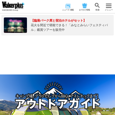
ニュース･連載
おでかけ情報
検 索
メニュー
【臨港パーク席と宿泊ホテルがセット】
花火を間近で堪能できる！「みなとみらいフェスティバ
ル」鑑賞ツアーを販売中