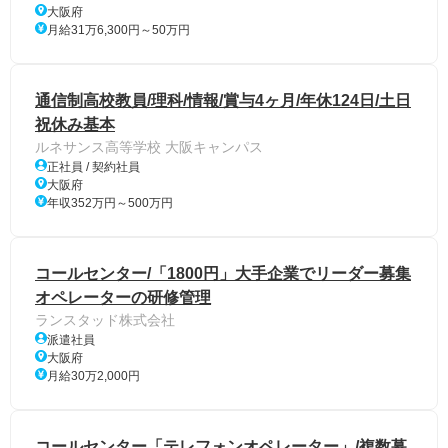
大阪府
月給31万6,300円～50万円
通信制高校教員/理科/情報/賞与4ヶ月/年休124日/土日
祝休み基本
ルネサンス高等学校 大阪キャンパス
正社員 / 契約社員
大阪府
年収352万円～500万円
コールセンター/「1800円」大手企業でリーダー募集
オペレーターの研修管理
ランスタッド株式会社
派遣社員
大阪府
月給30万2,000円
コールセンター「テレフォンオペレーター」/複数募