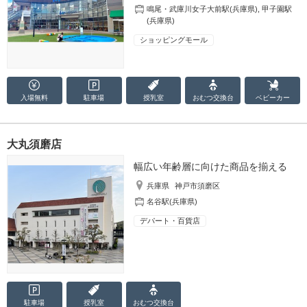
鳴尾・武庫川女子大前駅(兵庫県)
,
甲子園駅
(兵庫県)
ショッピングモール
入場無料
駐車場
授乳室
おむつ
交換台
ベビーカー
大丸須磨店
幅広い年齢層に向けた商品を揃える
兵庫県
神戸市須磨区
名谷駅(兵庫県)
デパート・百貨店
駐車場
授乳室
おむつ
交換台