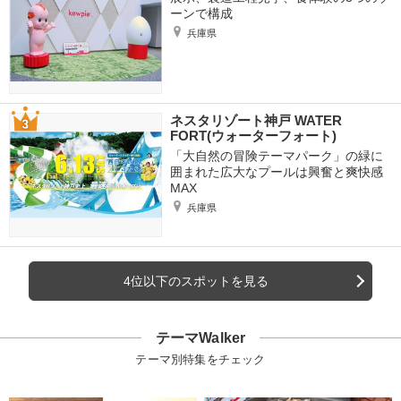
ーンで構成
兵庫県
ネスタリゾート神戸 WATER
FORT(ウォーターフォート)
「大自然の冒険テーマパーク」の緑に
囲まれた広大なプールは興奮と爽快感
MAX
兵庫県
4位以下のスポットを見る
テーマWalker
テーマ別特集をチェック