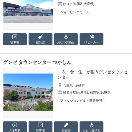
はりま勝原駅(兵庫県)
ショッピングモール
駐車場
授乳室
おむつ
交換台
ベビーカー
グンゼ タウンセンター つかしん
「衣・食・住」が集うグンゼタウンセ
ンター
兵庫県
尼崎市
猪名寺駅(兵庫県)
,
稲野駅(兵庫県)
ファッションビル・商業施設
入場無料
駐車場
授乳室
おむつ
交換台