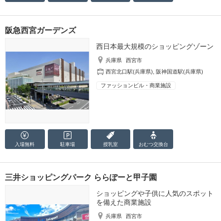
阪急西宮ガーデンズ
西日本最大規模のショッピングゾーン
兵庫県
西宮市
西宮北口駅(兵庫県)
,
阪神国道駅(兵庫県)
ファッションビル・商業施設
入場無料
駐車場
授乳室
おむつ
交換台
三井ショッピングパーク ららぽーと甲子園
ショッピングや子供に人気のスポット
を備えた商業施設
兵庫県
西宮市