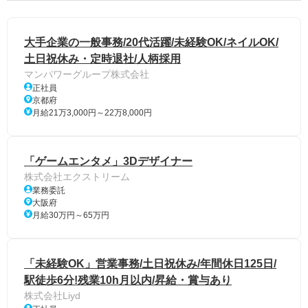
大手企業の一般事務/20代活躍/未経験OK/ネイルOK/
土日祝休み・定時退社/人柄採用
マンパワーグループ株式会社
正社員
京都府
月給21万3,000円～22万8,000円
「ゲームエンタメ」3Dデザイナー
株式会社エクストリーム
業務委託
大阪府
月給30万円～65万円
「未経験OK」営業事務/土日祝休み/年間休日125日/
駅徒歩6分!残業10h月以内/昇給・賞与あり
株式会社Liyd