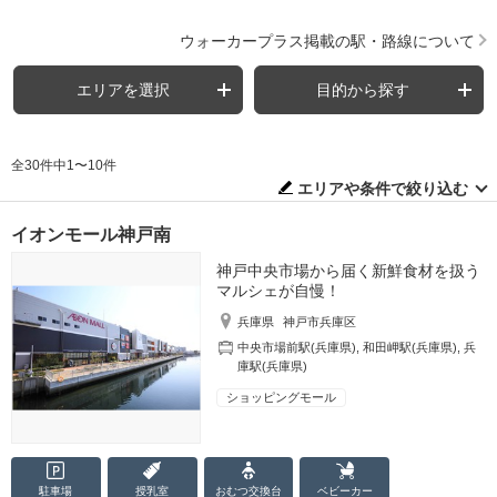
ウォーカープラス掲載の駅・路線について
エリアを選択
目的から探す
全30件中1〜10件
エリアや条件で絞り込む
イオンモール神戸南
神戸中央市場から届く新鮮食材を扱う
マルシェが自慢！
兵庫県
神戸市兵庫区
中央市場前駅(兵庫県)
,
和田岬駅(兵庫県)
,
兵
庫駅(兵庫県)
ショッピングモール
駐車場
授乳室
おむつ
交換台
ベビーカー