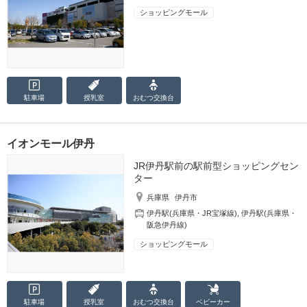
ショッピングモール
駐車場
授乳室
おむつ
交換台
イオンモール伊丹
JR伊丹駅前の駅前型ショッピングセン
ター
兵庫県
伊丹市
伊丹駅(兵庫県・JR宝塚線)
,
伊丹駅(兵庫県・
阪急伊丹線)
ショッピングモール
駐車場
授乳室
おむつ
交換台
ベビーカー