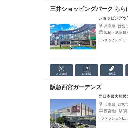
三井ショッピングパーク らら
ショッピングや
兵庫県
西宮
鳴尾・武庫川女
ショッピングモ
入場無料
駐車場
授乳室
阪急西宮ガーデンズ
西日本最大規模
兵庫県
西宮
西宮北口駅(兵
ファッションビ