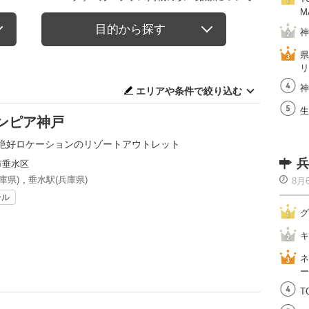
M
目的から探す
神
県
リ
神
エリアや条件で絞り込む
生
ンピア神戸
絶好ロケーションのリゾートアウトレット
兵
市垂水区
庫県)
,
垂水駅(兵庫県)
8月
ール
グ
キ
ネ
ー
T