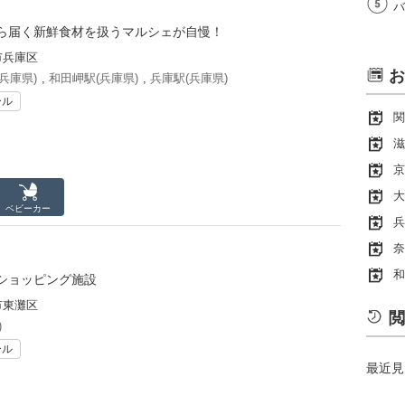
バ
ら届く新鮮食材を扱うマルシェが自慢！
市兵庫区
お
兵庫県)
,
和田岬駅(兵庫県)
,
兵庫駅(兵庫県)
ール
関
滋
京
大
ベビーカー
兵
奈
和
ショッピング施設
市東灘区
閲
)
ール
最近見