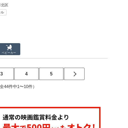
市北区
ール
ベビーカー
3
4
5
5（全44件中1〜10件）