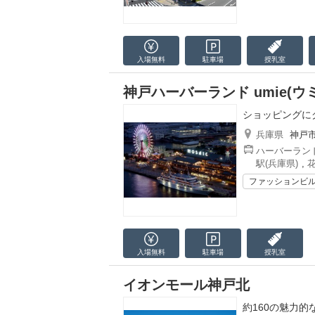
入場無料
駐車場
授乳室
神戸ハーバーランド umie(ウ
ショッピングに
兵庫県
神戸
ハーバーランド
駅(兵庫県)
,
花
ファッションビ
入場無料
駐車場
授乳室
イオンモール神戸北
約160の魅力