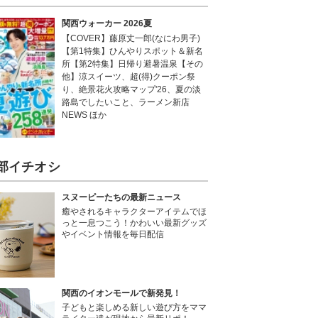
関西ウォーカー 2026夏
【COVER】藤原丈一郎(なにわ男子)
【第1特集】ひんやりスポット＆新名
所【第2特集】日帰り避暑温泉【その
他】涼スイーツ、超(得)クーポン祭
り、絶景花火攻略マップ'26、夏の淡
路島でしたいこと、ラーメン新店
NEWS ほか
部イチオシ
スヌーピーたちの最新ニュース
癒やされるキャラクターアイテムでほ
っと一息つこう！かわいい最新グッズ
やイベント情報を毎日配信
関西のイオンモールで新発見！
子どもと楽しめる新しい遊び方をママ