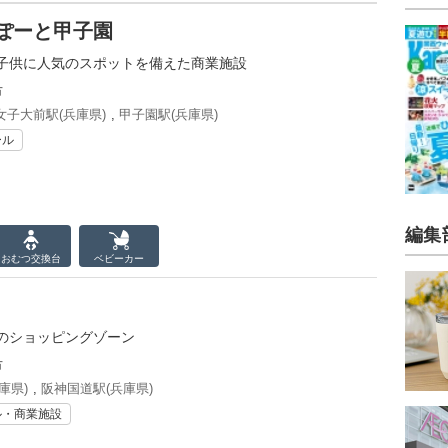
ぽーと甲子園
子供に人気のスポットを備えた商業施設
市
子大前駅(兵庫県)
,
甲子園駅(兵庫県)
ール
編集
おむつ
交換台
ベビーカー
のショッピングゾーン
市
庫県)
,
阪神国道駅(兵庫県)
ル・商業施設