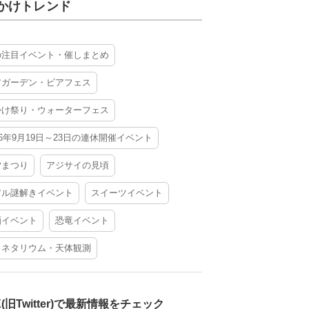
かけトレンド
の注目イベント・催しまとめ
アガーデン・ビアフェス
かけ祭り・ウォーターフェス
26年9月19日～23日の連休開催イベント
夕まつり
アジサイの見頃
アル謎解きイベント
スイーツイベント
酒イベント
恐竜イベント
ラネタリウム・天体観測
X(旧Twitter)で最新情報をチェック