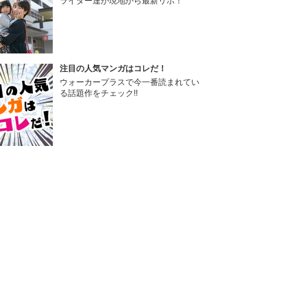
ライター達が現地から最新リポ！
注目の人気マンガはコレだ！
ウォーカープラスで今一番読まれてい
る話題作をチェック!!