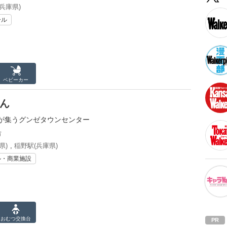
兵庫県)
ール
ベビーカー
しん
が集うグンゼタウンセンター
市
県)
,
稲野駅(兵庫県)
ル・商業施設
おむつ
交換台