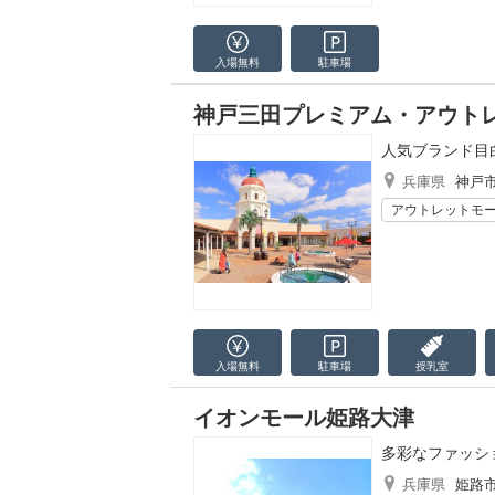
入場無料
駐車場
神戸三田プレミアム・アウト
人気ブランド目
兵庫県
神戸
アウトレットモ
入場無料
駐車場
授乳室
イオンモール姫路大津
多彩なファッシ
兵庫県
姫路