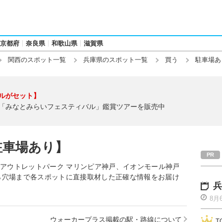
京都府
奈良県
和歌山県
滋賀県
関西のスポット一覧
兵庫県のスポット一覧
買う
駐車場あ
ルがセット】
「みなとみらいフェスティバル」鑑賞ツアーを販売中
駐車場あり】
井アウトレットパーク マリンピア神戸、イオンモール神戸
ら穴場まで各スポットに直接取材した正確な情報をお届け
兵
8月
ウォーカープラス掲載の駅・路線について
T