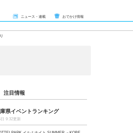
ニュース・連載
おでかけ情報
り
注目情報
庫県イベントランキング
6日 9:32更新
OTTEI PARK イルミナイト SUMMER －KOBE