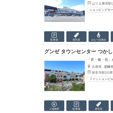
はりま勝原駅(
ショッピングモ
駐車場
授乳室
おむつ
交換台
グンゼ タウンセンター つか
「衣・食・住」
兵庫県
尼崎
猪名寺駅(兵庫
ファッションビ
入場無料
駐車場
授乳室