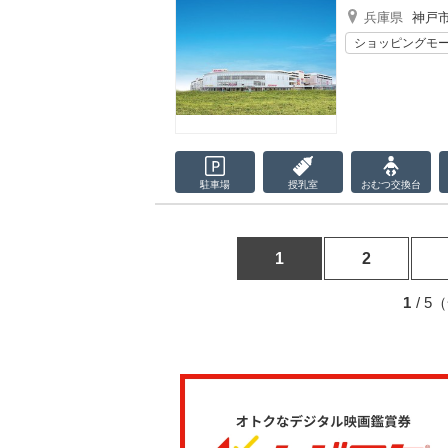
兵庫県
神戸
ショッピングモ
駐車場
授乳室
おむつ
交換台
1
2
1
/ 