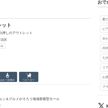
おで
夏
レット
ビ
白押しのアウトレット
水
市北区
ール
20
七
リ
お
おむつ
交換台
ベビーカー
プ
ョン＆グルメがそろう地域密着型モール
市