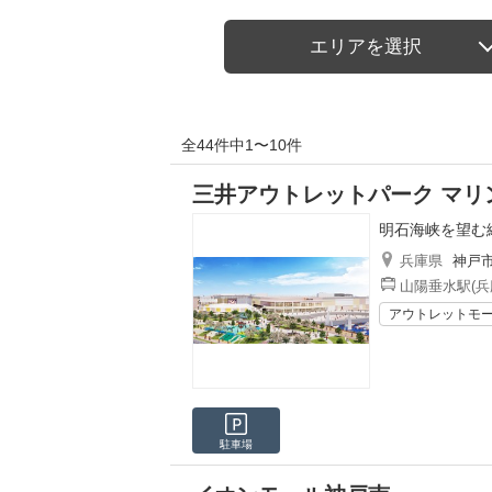
エリアを選択
全44件中1〜10件
三井アウトレットパーク マリ
明石海峡を望む
兵庫県
神戸
山陽垂水駅(兵
アウトレットモ
駐車場