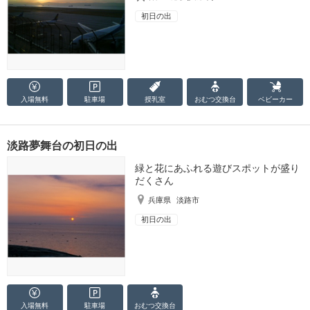
初日の出
入場無料
駐車場
授乳室
おむつ
交換台
ベビーカー
淡路夢舞台の初日の出
緑と花にあふれる遊びスポットが盛り
だくさん
兵庫県
淡路市
初日の出
入場無料
駐車場
おむつ
交換台