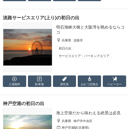
淡路サービスエリア(上り)の初日の出
明石海峡大橋と大阪湾を眺めるならコ
コ
兵庫県
淡路市
初日の出
サービスエリア・パーキングエリア
入場無料
駐車場
授乳室
おむつ
交換台
ベビーカー
神戸空港の初日の出
海上空港だから味わえる絶景は必見
兵庫県
神戸市中央区
神戸空港駅(兵庫県)