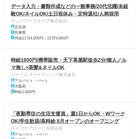
データ入力・書類作成などの一般事務/20代活躍/未経
験OK/ネイルOK/土日祝休み・定時退社/人柄採用
マンパワーグループ株式会社
正社員
兵庫県
月給21万4,000円～22万9,000円
時給1600円/携帯販売・天下茶屋駅徒歩2分/個人ノル
マ無し×茶髪&ネイルOK
パーソルマーケティング株式会社
アルバイト・パート
大阪府
時給1,600円
「夜勤専従の生活支援員」週1日からOK・Wワーク
OK/学生歓迎/高時給 8月オープンのオープニング
ライフケアはーと合同会社
アルバイト・パート