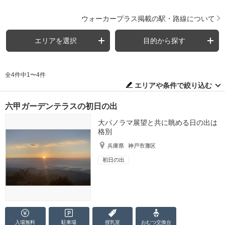
ウォーカープラス掲載の駅・路線について
エリアを選択
目的から探す
全4件中1〜4件
エリアや条件で絞り込む
六甲ガーデンテラスの初日の出
大パノラマ展望と共に眺める日の出は
格別
兵庫県
神戸市灘区
初日の出
入場無料
駐車場
授乳室
おむつ
交換台