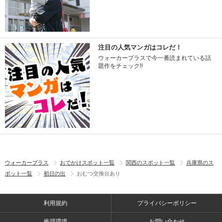
注目の人気マンガはコレだ！
ウォーカープラスで今一番読まれている話
題作をチェック!!
ウォーカープラス
おでかけスポット一覧
関西のスポット一覧
兵庫県のス
ポット一覧
初日の出
おむつ交換台あり
利用規約
プライバシーポリシー
推奨環境
お問い合わせ