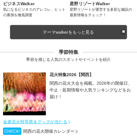
ビジネスWalker
星野リゾートWalker
気になるビジネスのアレコレ、ヒット
星野リゾートが運営する多彩な施設の
の裏側を徹底調査
最新情報をチェック！
テーマwalkerをもっと見る
季節特集
季節を感じる人気のスポットやイベントを紹介
花火特集2026【関西】
関西の花火大会を掲載。2026年の開催日、
中止・延期情報や人気ランキングなどをお
届け！
金麦花火特等席＆グッズが当たる
CHECK!
関西の花火開催カレンダー