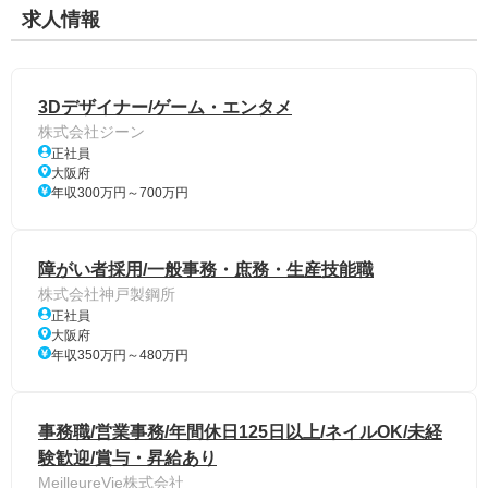
求人情報
3Dデザイナー/ゲーム・エンタメ
株式会社ジーン
正社員
大阪府
年収300万円～700万円
障がい者採用/一般事務・庶務・生産技能職
株式会社神戸製鋼所
正社員
大阪府
年収350万円～480万円
事務職/営業事務/年間休日125日以上/ネイルOK/未経
験歓迎/賞与・昇給あり
MeilleureVie株式会社