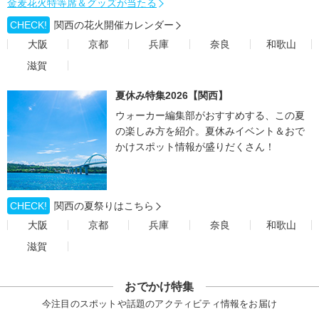
金麦花火特等席＆グッズが当たる
CHECK!
関西の花火開催カレンダー
大阪
京都
兵庫
奈良
和歌山
滋賀
夏休み特集2026【関西】
ウォーカー編集部がおすすめする、この夏
の楽しみ方を紹介。夏休みイベント＆おで
かけスポット情報が盛りだくさん！
CHECK!
関西の夏祭りはこちら
大阪
京都
兵庫
奈良
和歌山
滋賀
おでかけ特集
今注目のスポットや話題のアクティビティ情報をお届け